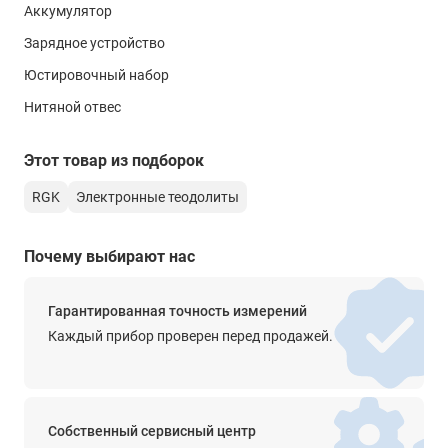
Купить комплект теодолит RGK T-05 (лазерный отвес)
Аккумулятор
лазерный
штатив рейка - 3 в 1 — хорошее решение для осуществления
Зарядное устройство
длительных интенсивных измерений с наименьшими
Дисплей
усилиями и затратами времени.
Юстировочный набор
2-сторонний ЖК-дисплей
Нитяной отвес
Клавиатура
6 клавиш
Этот товар из подборок
Интерфейс
RGK
Электронные теодолиты
нет
Элементы питания
Почему выбирают нас
Ni-MH аккумулятор
4 х АА (1,5 В)
Гарантированная точность измерений
Время автономной работы
Каждый прибор проверен перед продажей.
до 36 ч
Функции
-
Собственный сервисный центр