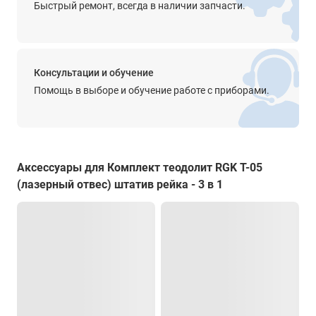
Быстрый ремонт, всегда в наличии запчасти.
Прочее
круглый уровень - 8'/2 мм
цилиндрический уровень - 30"/2 мм
подсветка дисплеясетка нитей
Консультации и обучение
Крепление на штатив
Помощь в выборе и обучение работе с приборами.
есть
Степень защиты от пыли и влаги
IP45
Аксессуары для Комплект теодолит RGK T-05
Диапазон рабочей температуры
(лазерный отвес) штатив рейка - 3 в 1
от -20° до +50°С
Температура хранения
от -20° до +70°С
Размеры
164 x 154 x 340 мм
Вес