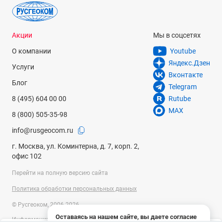
Акции
Мы в соцсетях
О компании
Youtube
Яндекс.Дзен
Услуги
Вконтакте
Блог
Telegram
8 (495) 604 00 00
Rutube
MAX
8 (800) 505-35-98
info@rusgeocom.ru
г. Москва, ул. Коминтерна, д. 7, корп. 2,
офис 102
Перейти на полную версию сайта
Политика обработки персональных данных
© Русгеоком, 2006-2026
Оставаясь на нашем сайте, вы даете согласие
Информация на сайте носит справочный характер и не является