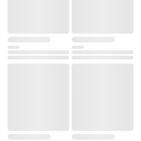
Температура хранения
от -20° до +70°С
Размеры
150 x 160 x 320 мм
Вес
4.5 кг