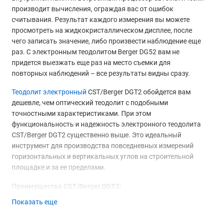
производит вычисления, ограждая вас от ошибок
считывания. Результат каждого измерения вы можете
просмотреть на жидкокристаллическом дисплее, после
чего записать значение, либо произвести наблюдение еще
раз. С электронным теодолитом Berger DG52 вам не
придется выезжать еще раз на место съемки для
повторных наблюдений – все результаты видны сразу.
Теодолит электронный
CST/Berger DGT2 обойдется вам
дешевле, чем оптический теодолит с подобными
точностными характеристиками. При этом
функциональность и надежность электронного теодолита
CST/Berger DGT2 существенно выше. Это идеальный
инструмент для производства повседневных измерений
горизонтальных и вертикальных углов на строительной
площадке и за ее пределами.
Преимущества CST/Berger DGT2:
Цифровой теодолит CST/Berger DGT2 обеспечивают
Показать еще
максимальное удобство эксплуатации, позволяя вам