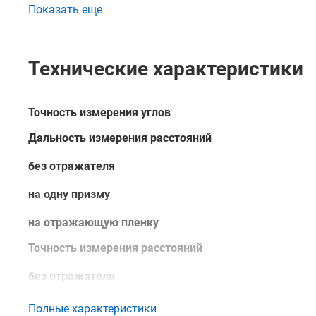
Показать еще
Эргономичная клавиатура обеспечивает удобство вв
сенсорного экрана нецелесообразно или невозможно
винты с "бесконечным" ходом облегчают точное орие
Технические характеристики
Viva можно для работы в сложных климатических усл
также на строительной площадке для выполнения из
Точность измерения углов
Дальность измерения расстояний
без отражателя
на одну призму
на отражающую пленку
Точность измерения расстояний
без отражателя
на призму
Полные характеристики