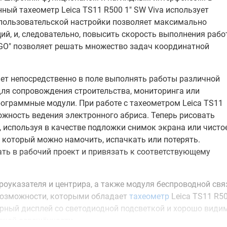
ный тахеометр Leica TS11 R500 1" SW Viva использует
пользовательской настройки позволяет максимально
й, и, следовательно, повысить скорость выполнения рабо
GO" позволяет решать множество задач координатной
ет непосредственно в поле выполнять работы различной
для сопровождения строительства, мониторинга или
граммные модули. При работе с тахеометром Leica TS11
ожность ведения электронного абриса. Теперь рисовать
 используя в качестве подложки снимок экрана или чисто
, который можно намочить, испачкать или потерять.
ть в рабочий проект и привязать к соответствующему
оуказателя и центрира, а также модуля беспроводной свя
возможности, которыми обладает
тахеометр
Leica TS11 R5
орный дисплей со светодиодной подсветкой и хорошо види
изкой освещённости.