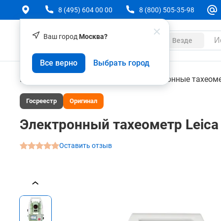
8 (495) 604 00 00
8 (800) 505-35-98
Ваш город
Москва?
Каталог
Везде
Электронный тахеометр Leica TS11 R500 1" SW 
Все верно
Выбрать город
О товаре
Характеристики
Аксессуары
Геодезическое оборудование
Электронные тахеом
Госреестр
Оригинал
Электронный тахеометр Leica 
Оставить отзыв