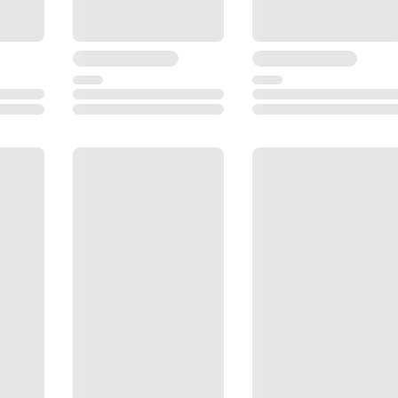
Сенсорный TFT (VGA 640х480) с подсветкой
USB тип A и mini B
Есть
RS-232C
1 Гб ОЗУ, SD-карта 1 Гб или 8 Гб
Бесконечные
IP55
5.8 кг
-20 °С... +50 °С
LEICA SmartWorx Viva TS, Съёмка, Кодирование,