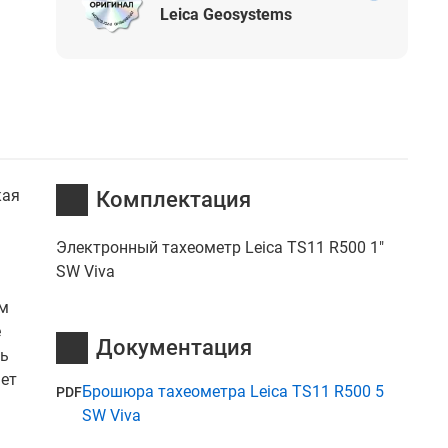
Leica Geosystems
кая
Комплектация
Электронный тахеометр Leica TS11 R500 1"
SW Viva
ом
е
Документация
ть
ает
Брошюра тахеометра Leica TS11 R500 5
PDF
SW Viva