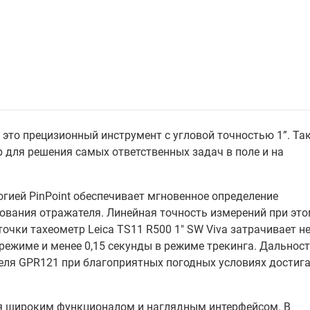
 это прецизионный инструмент с угловой точностью 1”. Та
 для решения самых ответственных задач в поле и на
гией PinPoint обеспечивает мгновенное определение
зования отражателя. Линейная точность измерений при эт
точки тахеометр Leica TS11 R500 1" SW Viva затрачивает н
 режиме и менее 0,15 секунды в режиме трекинга. Дальнос
еля GPR121 при благоприятных погодных условиях достиг
тся широким функционалом и наглядным интерфейсом. В