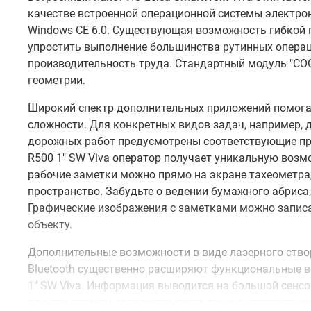
качестве встроенной операционной системы электрон
Windows CE 6.0. Существующая возможность гибкой 
упростить выполнение большинства рутинных операци
производительность труда. Стандартный модуль "CO
геометрии.
Широкий спектр дополнительных приложений помога
сложности. Для конкретных видов задач, например, 
дорожных работ предусмотрены соответствующие про
R500 1" SW Viva оператор получает уникальную возм
рабочие заметки можно прямо на экране тахеометра,
пространство. Забудьте о ведении бумажного абриса
Графические изображения с заметками можно записа
объекту.
Дополнительные возможности в виде лазерного створ
Bluetooth существенно расширяют функциональные 
1" SW Viva. Информация выводится на большой сенс
как при прямом солнечном свете, так и в условиях н