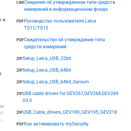
Сведения об утвержденном типе средств
LNK
измерений в информационном фонде
т и
Руководство пользователя Leica
PDF
TS11/TS15
Свидетельство об утверждении типа
PDF
средств измерений
Setup_Leica_USB_32bit
ZIP
Setup_Leica_USB_64bit
ZIP
е
Setup_Leica_USB_64bit_itanium
ZIP
USB cable drivers for GEV267,GEV268,GEV269
ZIP
V3.0
зи
USB_Cable_drivers_GEV189_GEV195_GEV218
ZIP
00
ма
Как активировать mySecurity
PDF