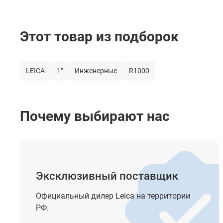
на отражающую пленку
Интервал измерения расстояний
Этот товар из подборок
точный режим
быстрый режим
LEICA
1"
Инженерные
R1000
режим слежения
Центрирование
Почему выбирают нас
тип центрира
точность
Створоуказатель
Эксклюзивный поставщик
Целеуказатель
Официальный дилер Leica на территории
Компенсатор
РФ.