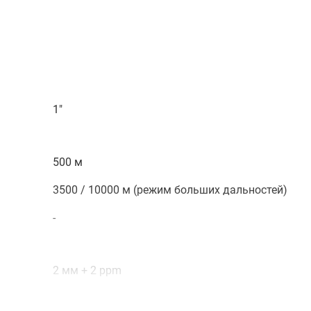
ода информации в том случае, когда использование
. Превосходная оптика с 30-кратным увеличением и удобн
нтирование прибора. Купить тахеометр Leica TS11 R500 1"
овиях на очень больших дистанциях без потери точности, 
мерений, требующих высокой точности данных.
1"
500 м
3500 / 10000 м (режим больших дальностей)
-
2 мм + 2 ppm
1 мм + 1.5 ppm