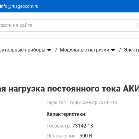
info@rusgeocom.ru
янного тока АКИП-1384/3
рительные приборы
Модульные нагрузки
Элект
 нагрузка постоянного тока АК
Гарантия 1 год
Госреестр 73142-18
Характеристики
Госреестр:
73142-18
Напряжение:
500 В