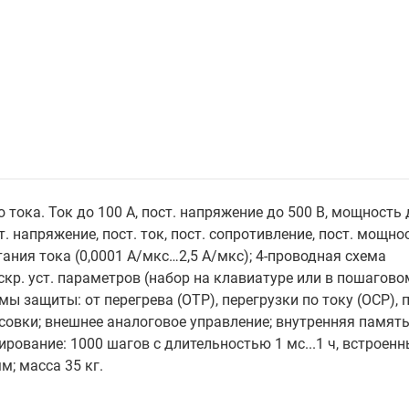
ока. Ток до 100 А, пост. напряжение до 500 В, мощность 
. напряжение, пост. ток, пост. сопротивление, пост. мощнос
ния тока (0,0001 А/мкс…2,5 А/мкс); 4-проводная схема
кр. уст. параметров (набор на клавиатуре или в пошагово
ы защиты: от перегрева (OTP), перегрузки по току (ОСР), 
совки; внешнее аналоговое управление; внутренняя памят
рование: 1000 шагов с длительностью 1 мс...1 ч, встроенн
м; масса 35 кг.