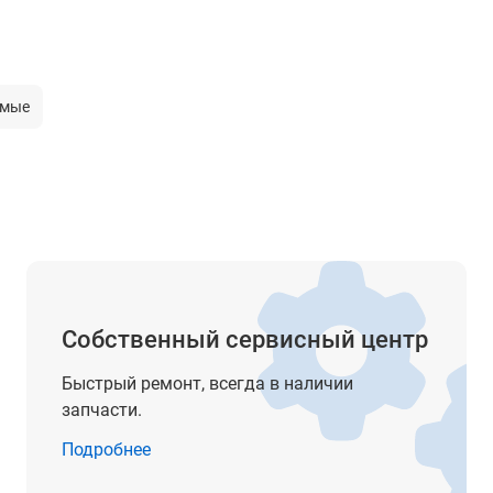
дисплей. 4-х проводная схема подключения.
Встроенный генератор импульсов для работы в
непрерывном, импульсном и переходном режима
Функции тестирования батарей и имитации
емые
короткого замыкания. Динамический режим от 
мкс. LED режим (тест устройств питания с/д).
Высокая скорость (до 50 кГц) и разрешение
измерений (1 мВ/ 1 мА). Внутренняя память 100
ячеек.
Опция - RS-232 | GPIB | USB
29.8 кг
Собственный сервисный центр
да
Быстрый ремонт, всегда в наличии
запчасти.
Подробнее