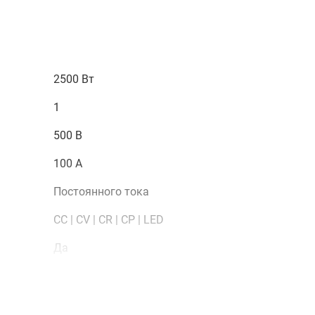
2500 Вт
1
500 В
100 А
Постоянного тока
CC | CV | CR | CP | LED
Да
Моноблок
Яркий контрастный вакуумно-флуоресцентный