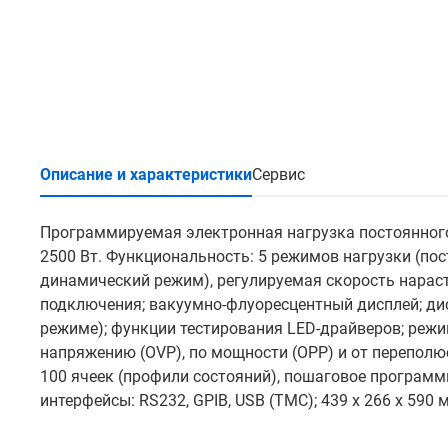
Описание и характеристики
Сервис
Программируемая электронная нагрузка постоянного т
2500 Вт. Функциональность: 5 режимов нагрузки (пост
динамический режим), регулируемая скорость нараста
подключения; вакуумно-флуоресцентный дисплей; дис
режиме); функции тестирования LED-драйверов; режим
напряжению (OVP), по мощности (OPP) и от переполю
100 ячеек (профили состояний), пошаговое программи
интерфейсы: RS232, GPIB, USB (TMC); 439 х 266 х 590 м