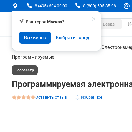
8 (495) 604 00 00
8 (800) 505-35-98
Ваш город
Москва?
Каталог
Везде
Программируемая электронная нагрузка посто
Все верно
Выбрать город
О товаре
Характеристики
Контрольно-измерительные приборы
Электроизме
Программируемые
Госреестр
Программируемая электронная
Оставить отзыв
Избранное