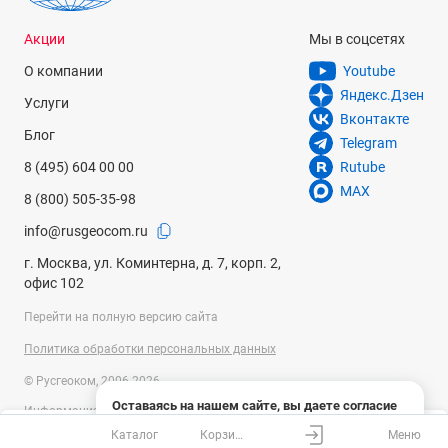
Акции
Мы в соцсетях
О компании
Youtube
Яндекс.Дзен
Услуги
Вконтакте
Блог
Telegram
8 (495) 604 00 00
Rutube
MAX
8 (800) 505-35-98
info@rusgeocom.ru
г. Москва, ул. Коминтерна, д. 7, корп. 2,
офис 102
Перейти на полную версию сайта
Политика обработки персональных данных
© Русгеоком, 2006-2026
Оставаясь на нашем сайте, вы даете согласие
Информация на сайте носит справочный характер и не является
на использование файлов cookies и сбор данных
публичной офертой, определяемой положениями Статьи 437
Каталог
Корзина
Меню
системами веб-аналитики
Ваш город
Москва?