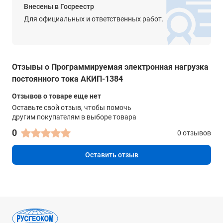
ДУ (Интерфейс)
Внесены в Госреестр
Для официальных и ответственных работ.
Опция - RS-232 | GPIB | USB
Масса
29.8 кг
Отзывы о Программируемая электронная нагрузка
19” форм фактор
постоянного тока АКИП-1384
да
Отзывов о товаре еще нет
Оставьте свой отзыв, чтобы помочь
другим покупателям в выборе товара
0
0 отзывов
Оставить отзыв