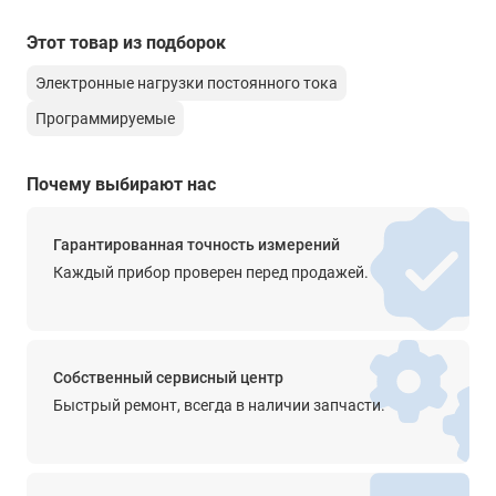
Постоянного тока
Этот товар из подборок
Режимы работы
Электронные нагрузки постоянного тока
CC | CV | CR | CP | LED
Программируемые
Динамический режим
Да
Почему выбирают нас
Форм фактор
Моноблок
Гарантированная точность измерений
Каждый прибор проверен перед продажей.
Особенности
Яркий контрастный вакуумно-флуоресцентный дисплей. 4-х
проводная схема подключения. Встроенный генератор
импульсов для работы в непрерывном, импульсном и
переходном режимах. Функции тестирования батарей и
Собственный сервисный центр
имитации короткого замыкания. Динамический режим от
Быстрый ремонт, всегда в наличии запчасти.
20 мкс. LED режим (тест устройств питания с/д). Высокая
скорость (до 50 кГц) и разрешение измерений (1 мВ/ 0,1 мА).
Внутренняя память 100 ячеек.