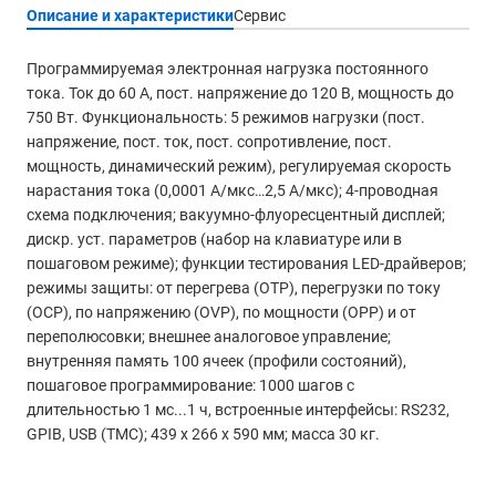
Описание и характеристики
Сервис
Программируемая электронная нагрузка постоянного
тока. Ток до 60 А, пост. напряжение до 120 В, мощность до
750 Вт. Функциональность: 5 режимов нагрузки (пост.
напряжение, пост. ток, пост. сопротивление, пост.
мощность, динамический режим), регулируемая скорость
нарастания тока (0,0001 А/мкс…2,5 А/мкс); 4-проводная
схема подключения; вакуумно-флуоресцентный дисплей;
дискр. уст. параметров (набор на клавиатуре или в
пошаговом режиме); функции тестирования LED-драйверов;
режимы защиты: от перегрева (OTP), перегрузки по току
(ОСР), по напряжению (OVP), по мощности (OPP) и от
переполюсовки; внешнее аналоговое управление;
внутренняя память 100 ячеек (профили состояний),
пошаговое программирование: 1000 шагов с
длительностью 1 мс...1 ч, встроенные интерфейсы: RS232,
GPIB, USB (TMC); 439 х 266 х 590 мм; масса 30 кг.