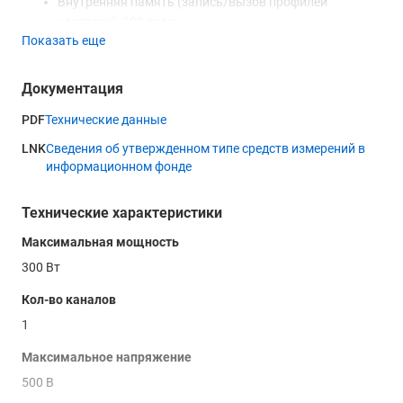
Внутренняя память (запись/вызов профилей
настроек): 100 ячеек
Показать еще
Интеллектуальная система охлаждения
Интерфейс (опции): кабель-переход RS-232, RS-485,
USB
Документация
PDF
Технические данные
LNK
Сведения об утвержденном типе средств измерений в
информационном фонде
Технические характеристики
Максимальная мощность
300 Вт
Кол-во каналов
1
Максимальное напряжение
500 В