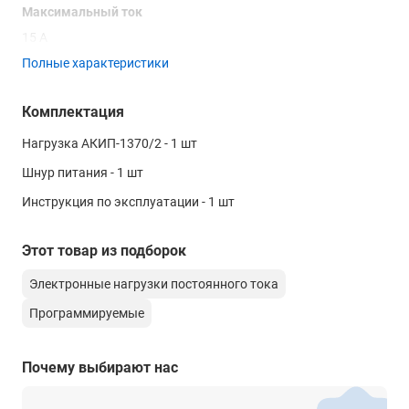
Максимальный ток
15 А
Полные характеристики
Тип нагрузки
Постоянного тока
Комплектация
Режимы работы
Нагрузка АКИП-1370/2 - 1 шт
CC | CV | CR | CP
Шнур питания - 1 шт
Динамический режим
Инструкция по эксплуатации - 1 шт
Да
Форм фактор
Этот товар из подборок
Моноблок
Электронные нагрузки постоянного тока
Особенности
Программируемые
Яркий контрастный вакуумно-флуоресцентный дисплей. 4-х
проводная схема подключения. Встроенный генератор
импульсов для работы в непрерывном, импульсном и
Почему выбирают нас
переходном режимах. Функции тестирования батарей и
имитации короткого замыкания Внутренняя память 100