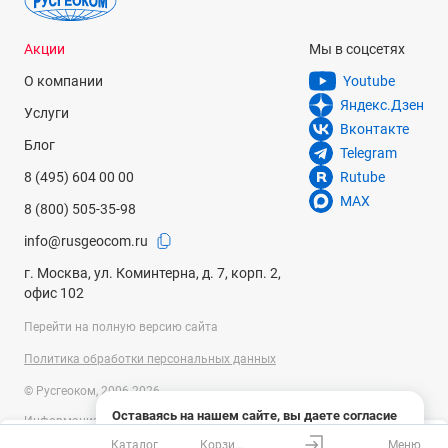
Акции
Мы в соцсетях
О компании
Youtube
Яндекс.Дзен
Услуги
Вконтакте
Блог
Telegram
8 (495) 604 00 00
Rutube
MAX
8 (800) 505-35-98
info@rusgeocom.ru
г. Москва, ул. Коминтерна, д. 7, корп. 2,
офис 102
Перейти на полную версию сайта
Политика обработки персональных данных
© Русгеоком, 2006-2026
Оставаясь на нашем сайте, вы даете согласие
Информация на сайте носит справочный характер и не является
на использование файлов cookies и сбор данных
публичной офертой, определяемой положениями Статьи 437
Каталог
Корзина
Меню