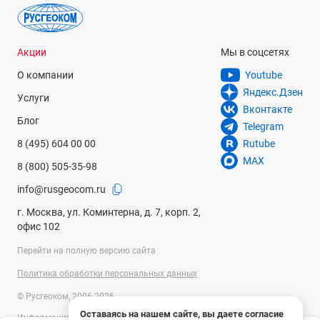
Акции
Мы в соцсетях
О компании
Youtube
Яндекс.Дзен
Услуги
Вконтакте
Блог
Telegram
8 (495) 604 00 00
Rutube
MAX
8 (800) 505-35-98
info@rusgeocom.ru
г. Москва, ул. Коминтерна, д. 7, корп. 2,
офис 102
Перейти на полную версию сайта
Политика обработки персональных данных
© Русгеоком, 2006-2026
Оставаясь на нашем сайте, вы даете согласие
Информация на сайте носит справочный характер и не является