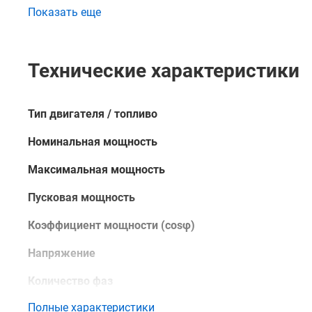
установку по объекту вручную.
Показать еще
Купить дизельный генератор Hyundai DHY 6000SE-3, 
и преимуществах данного изделия вы можете в наш
непосредственно через сайт – с помощью формы обр
Технические характеристики
консультантом.
Тип двигателя / топливо
Номинальная мощность
Максимальная мощность
Пусковая мощность
Коэффициент мощности (cosφ)
Напряжение
Количество фаз
Полные характеристики
Тип запуска