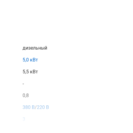
а также получить консультацию специалистов об особеннос
ем
магазине
, связавшись с нами по телефону или
атной связи или воспользовавшись чатом с онлайн-
дизельный
5,0 кВт
5,5 кВт
-
0,8
380 В
/
220 В
3
электро