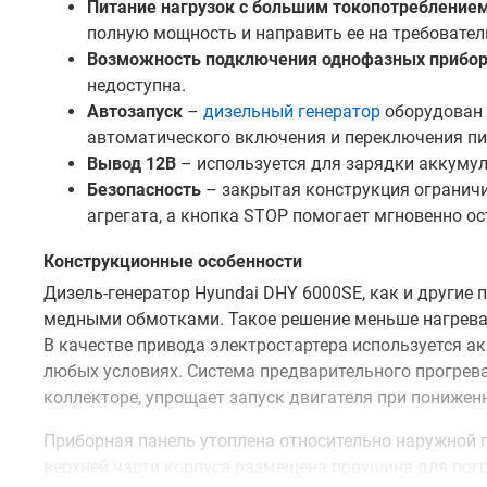
Питание нагрузок с большим токопотребление
полную мощность и направить ее на требовател
Возможность подключения однофазных прибо
недоступна.
Автозапуск
–
дизельный генератор
оборудован 
автоматического включения и переключения пи
Вывод 12В
– используется для зарядки аккумул
Безопасность
– закрытая конструкция огранич
агрегата, а кнопка STOP помогает мгновенно ос
Конструкционные особенности
Дизель-генератор Hyundai DHY 6000SE, как и другие
медными обмотками. Такое решение меньше нагревае
В качестве привода электростартера используется а
любых условиях. Система предварительного прогрева
коллекторе, упрощает запуск двигателя при понижен
Приборная панель утоплена относительно наружной 
верхней части корпуса размещена проушина для погр