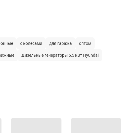
ронные
с колесами
для гаража
оптом
вижные
Дизельные генераторы 5,5 кВт Hyundai