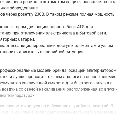
м
– силовая розетка с автоматом защиты позволяет снять
ьное оборудование.
ров
через розетку 230В. В таком режиме полная мощность
коннектором для опционального блок ATS для
тания при отключении электричества в бытовой сети.
яторных батарей.
ивает несанкционированный доступ к элементам и узлам
тановить двигатель в аварийной ситуации.
 профессиональные модели бренда, оснащен альтернатором
тся и лучше проводит ток, чем аналоги на основе алюмин
ккумулятор увеличенной емкости для быстрого запуска в
 воздуха со свечой накаливания, расположенная во впуск
ных температурах.
поверхности корпуса во избежание случайных нажатий. В
узки, а комплект колес дает возможность легко перемеща