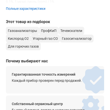
0.1%, 1 мкмо /моль (ppm) / 1%
Полные характеристики
Сигнализация
низкого /высокого уровня
Этот товар из подборок
Настройка
Газоанализаторы
ПрофКиП
Течеискатели
сигнализации
Кислород O2
Угарный газ CO
Газосигнализатор
Аварийная сигнализация
Для горючих газов
есть
Питание
Почему выбирают нас
3.7 В батарея
Габаритные размеры
Гарантированная точность измерений
120 х 64 х 38 мм
Каждый прибор проверен перед продажей.
Вес
0.2 кг
Собственный сервисный центр