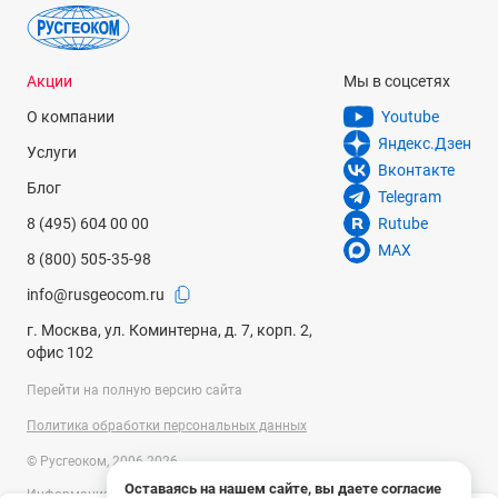
Акции
Мы в соцсетях
О компании
Youtube
Яндекс.Дзен
Услуги
Вконтакте
Блог
Telegram
8 (495) 604 00 00
Rutube
MAX
8 (800) 505-35-98
info@rusgeocom.ru
г. Москва, ул. Коминтерна, д. 7, корп. 2,
офис 102
Перейти на полную версию сайта
Политика обработки персональных данных
© Русгеоком, 2006-2026
Оставаясь на нашем сайте, вы даете согласие
Информация на сайте носит справочный характер и не является