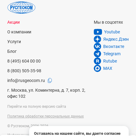
Акции
Мы в соцсетях
О компании
Youtube
Яндекс.Дзен
Услуги
Вконтакте
Блог
Telegram
8 (495) 604 00 00
Rutube
MAX
8 (800) 505-35-98
info@rusgeocom.ru
г. Москва, ул. Коминтерна, д. 7, корп. 2,
офис 102
Перейти на полную версию сайта
Политика обработки персональных данных
© Русгеоком, 2006-2026
Оставаясь на нашем сайте, вы даете согласие
Информация на сайте носит справочный характер и не является