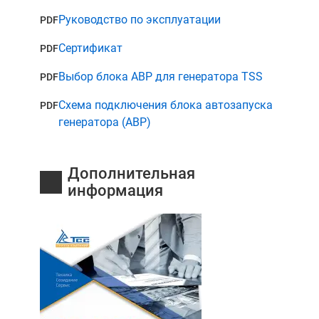
Руководство по эксплуатации
PDF
Сертификат
PDF
Выбор блока АВР для генератора TSS
PDF
Схема подключения блока автозапуска
PDF
в
генератора (АВР)
Дополнительная
информация
ды
или