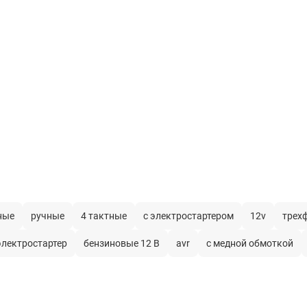
опция
открытое
медь
40 л
3
999 см
воздушная
синхронный
ные
ручные
4 тактные
с электростартером
12v
трех
30 л/с
электростартер
бензиновые 12 В
avr
с медной обмоткой
2,3 л
AVR
в комплекте