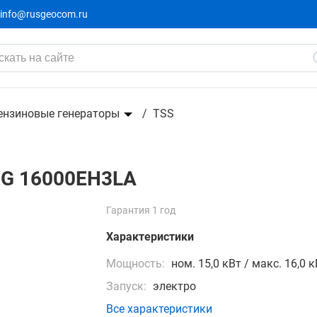
info@rusgeocom.ru
296 044 ₽
370 056 ₽
-20%
ензиновые генераторы
TSS
GG 16000EH3LA
Гарантия 1 год
Характеристики
Мощность:
ном. 15,0 кВт / макс. 16,0 
Запуск:
электро
Все характеристики