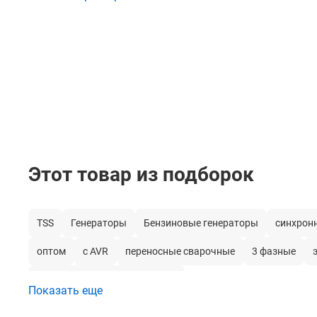
консультантом.
Автозапуск
Исполнение
Обмотка альтернатора
Объем топливного бака
Объём двигателя
Этот товар из подборок
Система охлаждения
Тип альтернатора
TSS
Генераторы
Бензиновые генераторы
синхрон
Мощность двигателя
оптом
с AVR
переносные сварочные
3 фазные
Объем картера
Трехфазные генераторы 400В
Регулятор напряжения
Показать еще
Колеса и ручки