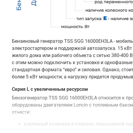
Бензиновый генератор TSS SGG 16000EH3LA - мобиль
электростартером и поддержкой автозапуска. 15 кВт
жилого дома или рабочего объекта с сетью 380-400 
с этим можно подключить к установке и однофазные 
стандартная формата “евро” и силовая. Однако, стоит
более 5 кВт мощности, а нагрузку придется продумыв
Серия L с увеличенным ресурсом
Бензогенератор TSS SGG 16000EH3LA относится к про
оборудованы двигателями Loncin с топливным баком
отнести:
усиленный коленвал и клапаны повышенной на
система принудительного охлаждения продлева