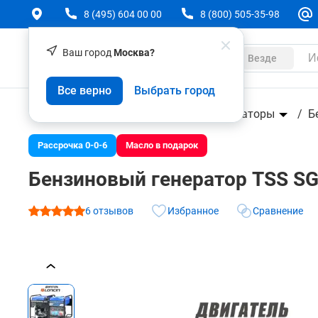
8 (495) 604 00 00
8 (800) 505-35-98
Ваш город
Москва?
Каталог
Везде
Бензиновый генератор TSS SGG 16000EH3LA
Все верно
Выбрать город
О товаре
Характеристики
Аксессуары
Отзывы (6)
Техника
Силовая техника
Генераторы
Б
Рассрочка 0-0-6
Масло в подарок
Бензиновый генератор TSS S
6 отзывов
Избранное
Сравнение