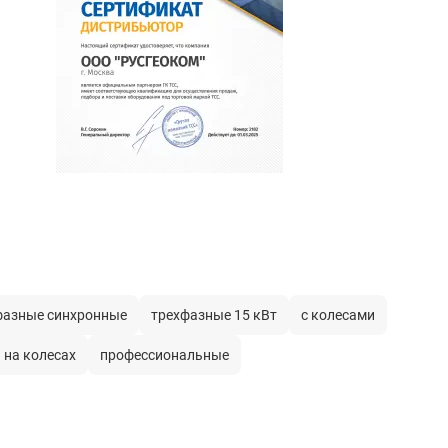
фазные синхронные
трехфазные 15 кВт
с колесами
на колесах
профессиональные