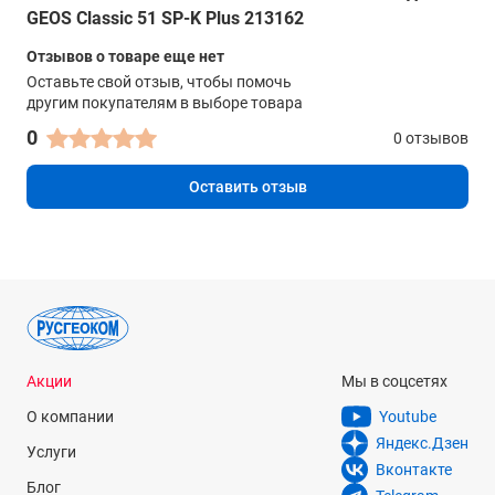
Вес нетто в кг
консультантом.
GEOS Classic 51 SP-K Plus 213162
37
Отзывов о товаре еще нет
Оставьте свой отзыв, чтобы помочь
Высота кошения мин/макс в мм
другим покупателям в выборе товара
30-75 мм
0
0 отзывов
Регулировка высоты ручки
да
Оставить отзыв
Складная ручка
да
Индикатор уровня заполнения травосборника
да
Функция мульчирования
Акции
Мы в соцсетях
да
О компании
Youtube
Диаметр переднего колеса в мм
Яндекс.Дзен
Услуги
200
Вконтакте
Блог