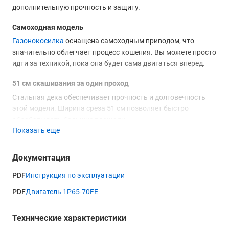
дополнительную прочность и защиту.
Самоходная модель
Газонокосилка
оснащена самоходным приводом, что
значительно облегчает процесс кошения. Вы можете просто
идти за техникой, пока она будет сама двигаться вперед.
51 см скашивания за один проход
Стальная дека обеспечивает прочность и долговечность
этой модели. Ширина среза 51 см позволяет быстро
обрабатывать большие площади.
Показать еще
Регулировка высоты среза
GEOS Classic 51 SP-K Plus имеет 7 ступеней регулировки
Документация
высоты скашивания, что позволяет подбирать
PDF
Инструкция по эксплуатации
оптимальный режим работы для различных условий.
Регулировка производится одним движением.
PDF
Двигатель 1P65-70FE
Функционал 4 в 1
Технические характеристики
Техника может выполнять 4 функции: сбор травы, кошение,