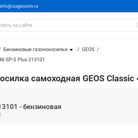
info@rusgeocom.ru
 газонокосилка самоходная
Бензиновые газонокосилки
GEOS
6 SP-S Plus 213101
силка самоходная GEOS Classic 
213101 - бензиновая
я