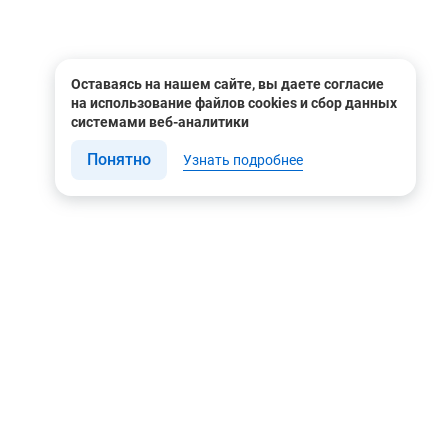
Оставаясь на нашем сайте, вы даете согласие
на использование файлов cookies и сбор данных
системами веб-аналитики
Понятно
Узнать подробнее
Связаться с нами
Мы в соцсетях
Контакты
Youtube
8 (495) 604 00 00
Яндекс.Дзен
8 (800) 505-35-98
Вконтакте
info@rusgeocom.ru
Telegram
г. Москва, ул. Коминтерна,