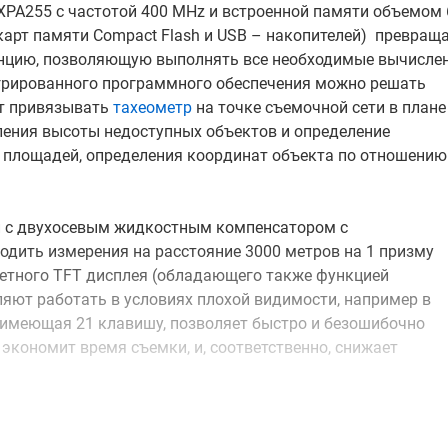
 XPA255 с частотой 400 MHz и встроенной памяти объемом 
арт памяти Compact Flash и USB – накопителей) превращ
анцию, позволяющую выполнять все необходимые вычисле
егрированного программного обеспечения можно решать
ет привязывать
тахеометр
на точке съемочной сети в плане
ления высоты недоступных объектов и определение
 площадей, определения координат объекта по отношению
ии с двухосевым жидкостным компенсатором с
одить измерения на расстояние 3000 метров на 1 призму
цветного TFT дисплея (обладающего также функцией
ляют работать в условиях плохой видимости, например в
 имеющая 21 клавишу, позволяет быстро и безошибочно
кономит время съемки, и, соответственно, снижает
ивлекательного внешнего вида обладает надежной защи
ародному рейтингу защиты корпусов электронного