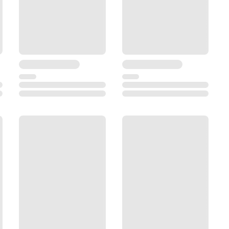
й
яти