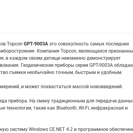
ров Topcon
GPT-9003A
это совокупность самых последних
 приборостроения. Компания Topcon, являющаяся признанн
ия, в каждом своем детище неизменно демонстрирует
вования. Геодезические приборы серии GPT-9003A облада
тво съемки необычайно точным, быстрым и удобным.
змерений, и может похвастаться массой нововведений.
ида прибора. На смену традиционным для передачи данны
технологии, такие как Bluetooth, Wi-Fi, инфракрасная и
ую систему Windows CE.NET 4.2 и программное обеспечен