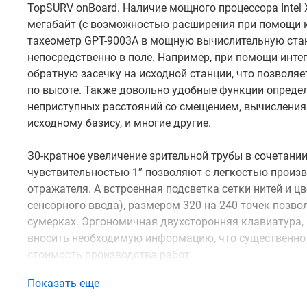
TopSURV onBoard. Наличие мощного процессора Intel
мегабайт (с возможностью расширения при помощи к
тахеометр GPT-9003A в мощную вычислительную ст
непосредственно в поле. Например, при помощи инт
обратную засечку на исходной станции, что позволя
по высоте. Также довольно удобные функции опреде
неприступных расстояний со смещением, вычисления
исходному базису, и многие другие.
З0-кратное увеличение зрительной трубы в сочетан
чувствительностью 1” позволяют с легкостью произв
отражателя. А встроенная подсветка сетки нитей и 
сенсорного ввода), размером 320 на 240 точек позво
сумерках. Эргономичная двухсторонняя клавиатура,
вносить необходимую информацию, что существенно э
стоимость производства работ.
Показать еще
Электронный
тахеометр Topcon
GPT-9003A помимо пр
от воздействия внешних факторов. Согласно междун