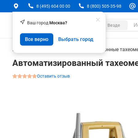
8 (495) 604 00 00
8 (800) 505-35-98
Ваш город
Москва?
Каталог
Везде
Автоматизированный тахеометр Topcon GPT-9
Все верно
Выбрать город
О товаре
Характеристики
Аксессуары
Геодезическое оборудование
Электронные тахеом
Автоматизированный тахеоме
Оставить отзыв