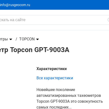
info@rusgeocom.ru
003А
етры
TOPCON
тр Topcon GPT-9003А
Характеристики
Все характеристики
Новейшее поколение
автоматизированных тахеометров
Topcon GPT-9003A это совокупность
самых последних...