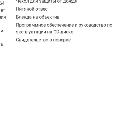
Чехол для защиты от дождя
64
Нитяной отвес
ает
ния
Бленда на объектив
Программное обеспечение и руководство по
 и
эксплуатации на CD-диске
Свидетельство о поверке
 к
той