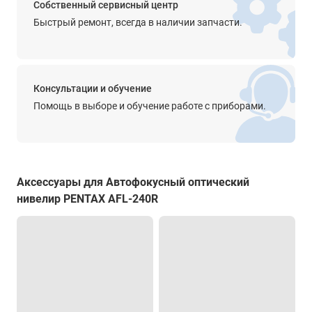
Собственный сервисный центр
-
Быстрый ремонт, всегда в наличии запчасти.
Диапазон работы компенсатора
±12'
Точность компенсатора
Консультации и обучение
0.5’’
Помощь в выборе и обучение работе с приборами.
Крепление на штатив
есть
Прочее
Аксессуары для Автофокусный оптический
чувствительность - 8’/2,0 мм
нивелир PENTAX AFL-240R
цена деления - 1°
Степень защиты от пыли и влаги
есть
Диапазон рабочей температуры
от -20° до +50°С