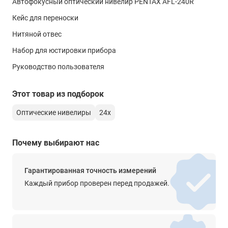
Автофокусный оптический нивелир PENTAX AFL-240R
-
Кейс для переноски
Угол поля зрения
Нитяной отвес
-
Набор для юстировки прибора
Минимальное фокусное расстояние
Руководство пользователя
0.6 м
Коэффициент дальномера
Этот товар из подборок
100
Оптические нивелиры
24х
Постоянная поправка дальномера
0
Почему выбирают нас
Длина зрительной трубы
-
Гарантированная точность измерений
Каждый прибор проверен перед продажей.
Изображение
прямое
Просветленная оптика