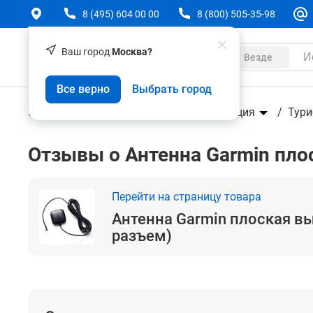
8 (495) 604 00 00
8 (800) 505-35-98
Ваш город
Москва?
Каталог
Везде
Антенна Garmin плоская выносная (MCX разъе
Все верно
Выбрать город
Геодезическое оборудование
Навигация
Тури
Отзывы о Антенна Garmin пло
Перейти на страницу товара
Антенна Garmin плоская в
разъем)