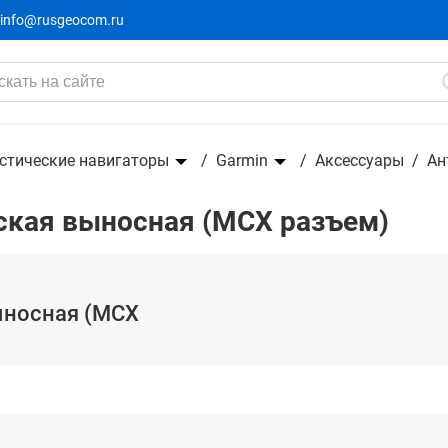
info@rusgeocom.ru
м)
стические навигаторы
Garmin
Аксессуары
Ан
ская выносная (MCX разъем)
ыносная (MCX