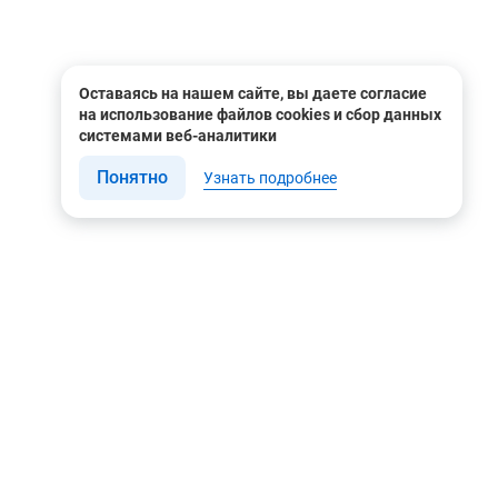
Оставаясь на нашем сайте, вы даете согласие
на использование файлов cookies и сбор данных
системами веб-аналитики
Понятно
Узнать подробнее
Связаться с нами
Мы в соцсетях
Контакты
Youtube
8 (495) 604 00 00
Яндекс.Дзен
8 (800) 505-35-98
Вконтакте
info@rusgeocom.ru
Telegram
г. Москва, ул. Коминтерна,