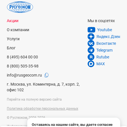
Акции
Мы в соцсетях
О компании
Youtube
Яндекс.Дзен
Услуги
Вконтакте
Блог
Telegram
8 (495) 604 00 00
Rutube
MAX
8 (800) 505-35-98
info@rusgeocom.ru
г. Москва, ул. Коминтерна, д. 7, корп. 2,
офис 102
Перейти на полную версию сайта
Политика обработки персональных данных
© Русгеоком, 2006-2026
Оставаясь на нашем сайте, вы даете согласие
Информация на сайте носит справочный характер и не является