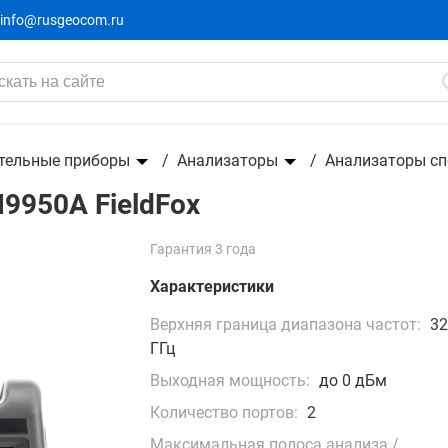
info@rusgeocom.ru
тельные приборы
Анализаторы
Анализаторы сп
N9950A FieldFox
Гарантия 3 года
Характеристики
Верхняя граница диапазона частот:
3
ГГц
Выходная мощность:
до 0 дБм
Количество портов:
2
Максимальная полоса анализа /