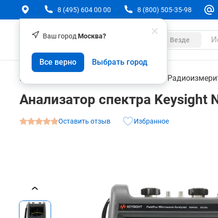
8 (495) 604 00 00
8 (800) 505-35-98
Ваш город
Москва?
Каталог
Везде
Анализатор спектра Keysight N9950A FieldFox
Все верно
Выбрать город
О товаре
Характеристики
Контрольно-измерительные приборы
Радиоизмери
Анализатор спектра Keysight 
Оставить отзыв
Избранное