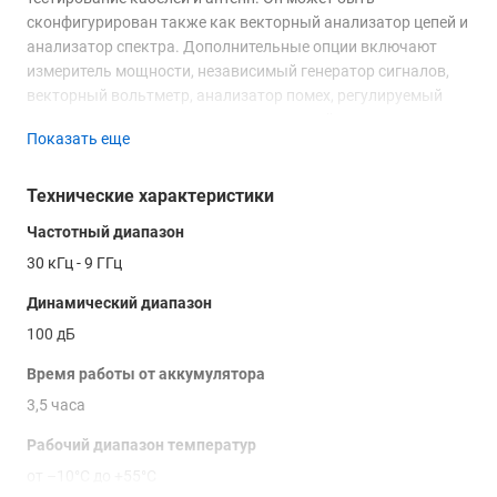
сконфигурирован также как векторный анализатор цепей и
анализатор спектра. Дополнительные опции включают
измеритель мощности, независимый генератор сигналов,
векторный вольтметр, анализатор помех, регулируемый
источник постоянного тока и встроенный GPS приемник.
Показать еще
Купить анализатор спектра Keysight N9925A FieldFox, а
также получить консультацию специалистов об
Технические характеристики
особенностях и преимуществах данного изделия вы можете
Частотный диапазон
в нашем
магазине
, связавшись с нами по телефону или
непосредственно через сайт – с помощью формы обратной
30 кГц - 9 ГГц
связи или воспользовавшись чатом с онлайн-
Динамический диапазон
консультантом.
100 дБ
Время работы от аккумулятора
3,5 часа
Рабочий диапазон температур
от –10°C до +55°C