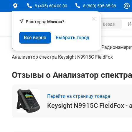
8 (495) 604 00 00
8 (800) 505-35-98
Ваш город
Москва?
Каталог
Везде
Keysight N9915C FieldFox - анализатор спектра
Все верно
Выбрать город
Контрольно-измерительные приборы
Радиоизмери
Анализатор спектра Keysight N9915C FieldFox
Отзывы о Анализатор спектра 
Перейти на страницу товара
Keysight N9915C FieldFox -