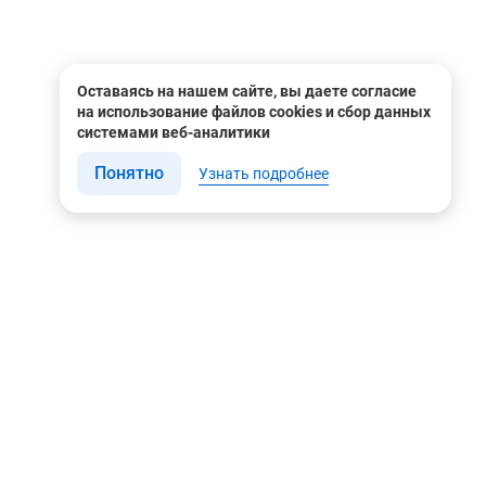
Оставаясь на нашем сайте, вы даете согласие
на использование файлов cookies и сбор данных
системами веб-аналитики
Понятно
Узнать подробнее
Связаться с нами
Мы в соцсетях
Контакты
Youtube
8 (495) 604 00 00
Яндекс.Дзен
8 (800) 505-35-98
Вконтакте
info@rusgeocom.ru
Telegram
г. Москва, ул. Коминтерна,