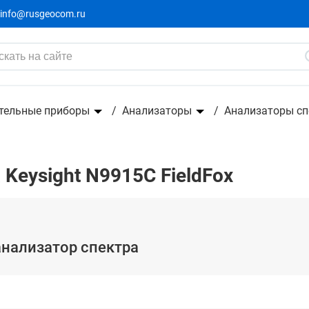
info@rusgeocom.ru
тельные приборы
Анализаторы
Анализаторы сп
Keysight N9915C FieldFox
 анализатор спектра