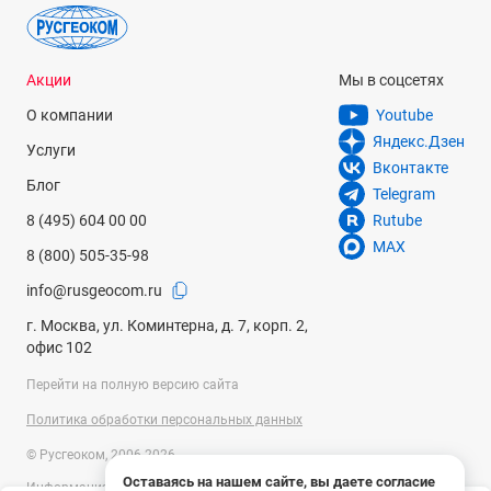
Акции
Мы в соцсетях
О компании
Youtube
Яндекс.Дзен
Услуги
Вконтакте
Блог
Telegram
8 (495) 604 00 00
Rutube
MAX
8 (800) 505-35-98
info@rusgeocom.ru
г. Москва, ул. Коминтерна, д. 7, корп. 2,
офис 102
Перейти на полную версию сайта
Политика обработки персональных данных
© Русгеоком, 2006-2026
Оставаясь на нашем сайте, вы даете согласие
Информация на сайте носит справочный характер и не является