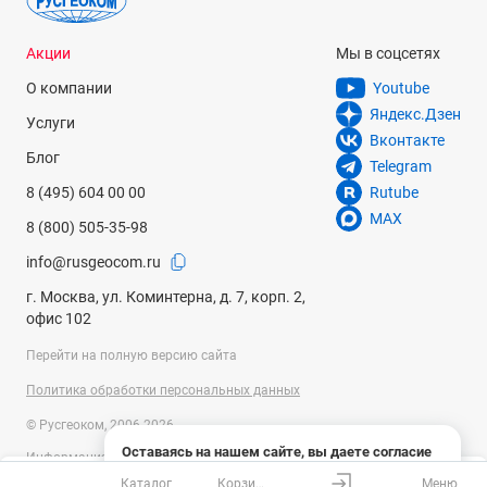
Акции
Мы в соцсетях
О компании
Youtube
Яндекс.Дзен
Услуги
Вконтакте
Блог
Telegram
8 (495) 604 00 00
Rutube
MAX
8 (800) 505-35-98
info@rusgeocom.ru
г. Москва, ул. Коминтерна, д. 7, корп. 2,
офис 102
Перейти на полную версию сайта
Политика обработки персональных данных
© Русгеоком, 2006-2026
Оставаясь на нашем сайте, вы даете согласие
Информация на сайте носит справочный характер и не является
на использование файлов cookies и сбор данных
публичной офертой, определяемой положениями Статьи 437
Каталог
Корзина
Меню