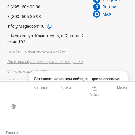
8 (495) 604 00 00
Rutube
MAX
8 (800) 505-35-98
info@rusgeocom.ru
г. Москва, ул. Коминтерна, д. 7, корп. 2,
офис 102
Перейти на полную версию сайта
Политика обработки персональных данных
© Русгеоком, 2006-2026
Оставаясь на нашем сайте, вы даете согласие
Информация на сайте носит справочный характер и не является
на использование файлов cookies и сбор данных
публичной офертой, определяемой положениями Статьи 437
Каталог
Корзина
Меню
системами веб-аналитики
Ваш город
Москва?
Гражданского кодекса Российской Федерации. Технические
Войти
параметры (спецификация) и комплект поставки товара могут быть
Понятно
Узнать подробнее
изменены производителем без предварительного уведомления.
Все верно
Выбрать город
Уточняйте информацию у наших менеджеров.
Главная