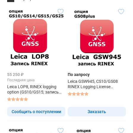
55 250 ₽
По запросу
Последняя цена
Leica GSW945, CS10/GS08
Leica LOP8, RINEX logging
RINEX Logging License
option (GS10/GS15; запись
(CS10/GS08; запись RINEX) -
RINEX) - право на
право на использование ПО
использование ПО
Сообщить о поступлении
Заказать