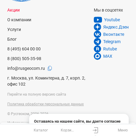
Акции
Мы в соцсетях
О компании
Youtube
Яндекс.Дзен
Услуги
Вконтакте
Блог
Telegram
8 (495) 604 00 00
Rutube
MAX
8 (800) 505-35-98
info@rusgeocom.ru
г. Москва, ул. Коминтерна, д. 7, корп. 2,
офис 102
Перейти на полную версию сайта
Политика обработки персональных данных
© Русгеоком, 2006-2026
Оставаясь на нашем сайте, вы даете согласие
Информация на сайте носит справочный характер и не является
на использование файлов cookies и сбор данных
публичной офертой, определяемой положениями Статьи 437
Каталог
Корзина
Меню
системами веб-аналитики
Ваш город
Москва?
Гражданского кодекса Российской Федерации. Технические