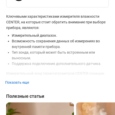
Ключевыми характеристиками измерителя влажности
CENTER, на которые стоит обратить внимание при выборе
прибора, являются:
Измерительный диапазон.
Возможность сохранения данных об измерениях во
внутренней памяти прибора.
Тип зонда, который может быть встроенным или
выносным.
Поддержка подключения дополнительного датчика.
Измерительный зонд термогигрометров CENTER оснащен
двумя сенсорами - полупроводниковым датчиком
Показать еще
температур и конденсатором для измерения влажности.
Некоторые модели поддерживают подключение
Полезные статьи
дополнительной термопары типа К для расширения
диапазона измеряемых температур от -200 °С до 1370 °С.
Это может понадобиться, например, для контроля процесса
просушки древесины.