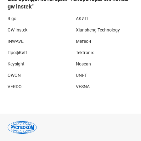
gw instek"
Rigol
АКИП
GW Instek
Xiansheng Technology
INWAVE
Мегеон
ПрофКиП
Tektronix
Keysight
Nosean
OWON
UNI-T
VERDO
VESNA