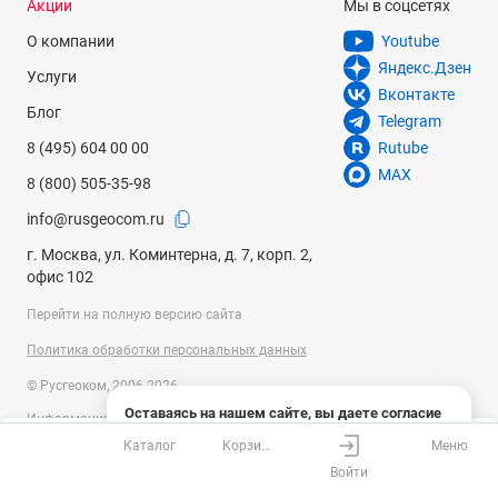
Акции
Мы в соцсетях
О компании
Youtube
Яндекс.Дзен
Услуги
Вконтакте
Блог
Telegram
8 (495) 604 00 00
Rutube
MAX
8 (800) 505-35-98
info@rusgeocom.ru
г. Москва, ул. Коминтерна, д. 7, корп. 2,
офис 102
Перейти на полную версию сайта
Политика обработки персональных данных
© Русгеоком, 2006-2026
Оставаясь на нашем сайте, вы даете согласие
Информация на сайте носит справочный характер и не является
на использование файлов cookies и сбор данных
публичной офертой, определяемой положениями Статьи 437
Каталог
Корзина
Меню
системами веб-аналитики
Ваш город
Москва?
Гражданского кодекса Российской Федерации. Технические
Войти
параметры (спецификация) и комплект поставки товара могут быть