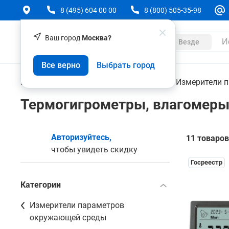
8 (495) 604 00 00
8 (800) 505-35-98
Ваш город
Москва?
Каталог
Везде
Все верно
Выбрать город
Контрольно-измерительные приборы
Измерители 
Термогигрометры, влагомер
Авторизуйтесь,
11 товаров
чтобы увидеть скидку
Госреестр
Категории
Измерители параметров
окружающей среды