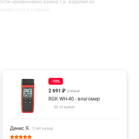
сти чрезвычайно важна т.к. изделия из
одвергаются гниению.
пании RGK отличаются низким энергопотреблением,
алистов об особенностях и преимуществах данного
ну или непосредственно через сайт – с помощью
льтантом.
-10%
2 691 ₽
2 990 ₽
RGK WH-40 - влагомер
86 отзывов
Денис Я.
5 лет назад