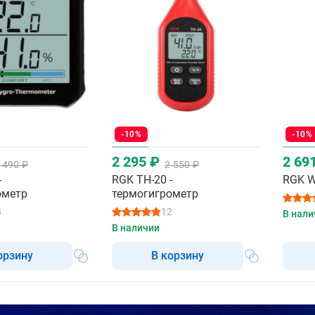
-10%
-10%
2 295 ₽
2 69
 490 ₽
2 550 ₽
-
RGK TH-20 -
RGK W
ометр
термогигрометр
3
12
В нали
В наличии
орзину
В корзину