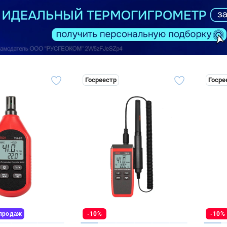
Госреестр
Госре
 продаж
-10%
-10%