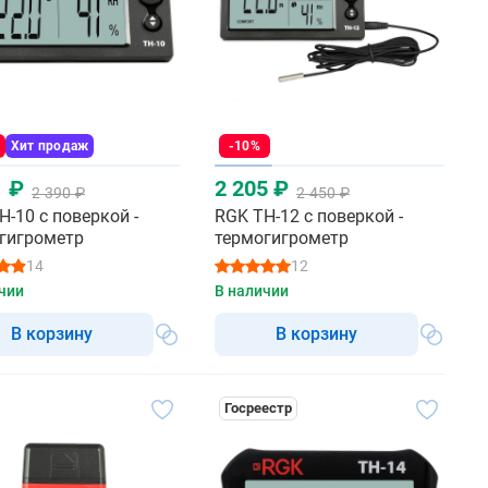
Хит продаж
-10%
1 ₽
2 205 ₽
2 390 ₽
2 450 ₽
H-10 с поверкой -
RGK TH-12 с поверкой -
гигрометр
термогигрометр
14
12
чии
В наличии
В корзину
В корзину
Госреестр