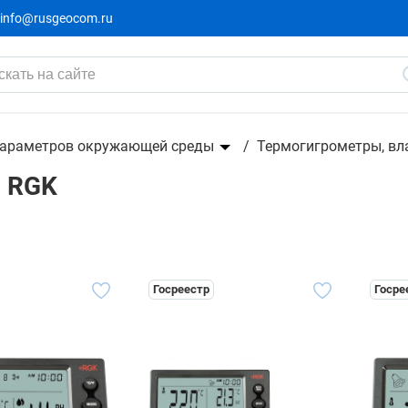
info@rusgeocom.ru
параметров окружающей среды
Термогигрометры, в
ы RGK
Госреестр
Госре