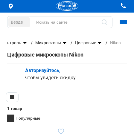
Везде
й контроль
Микроскопы
Цифровые
Nikon
Цифровые микроскопы Nikon
Авторизуйтесь,
чтобы увидеть скидку
1 товар
Популярные