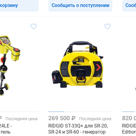
 корзину
Сообщить о поступлении
Сооб
 ₽
269 500 ₽
820 
Последняя цена
Последняя цена
24LE -
RIDGID ST-33Q+ для SR-20,
RIDGI
атель
SR-24 и SR-60 - генератор
Editio