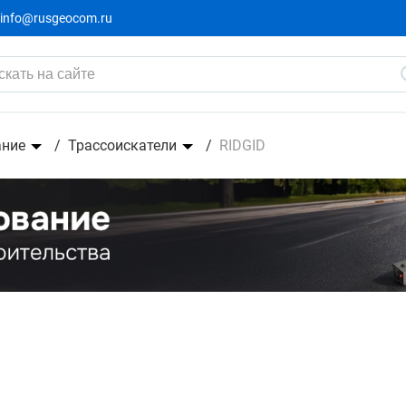
info@rusgeocom.ru
ание
Трассоискатели
RIDGID