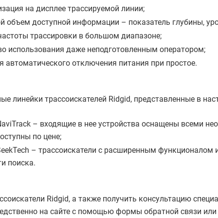
изация на дисплее трассируемой линии;
й объем доступной информации – показатель глубины, уров
частоты трассировки в большом диапазоне;
во использования даже неподготовленным оператором;
я автоматического отключения питания при простое.
ые линейки трассоискателей Ridgid, представленные в нас
 NaviTrack – входящие в нее устройства оснащены всеми н
оступны по цене;
 SeekTech – трассоискатели с расширенным функционало
и поиска.
ссоискатели Ridgid, а также получить консультацию специ
едственно на сайте с помощью формы обратной связи или 