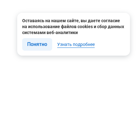
Оставаясь на нашем сайте, вы даете согласие
на использование файлов cookies и сбор данных
системами веб-аналитики
Понятно
Узнать подробнее
Связаться с нами
Мы в соцсетях
Контакты
Youtube
8 (495) 604 00 00
Яндекс.Дзен
8 (800) 505-35-98
Вконтакте
info@rusgeocom.ru
Telegram
г. Москва, ул. Коминтерна,