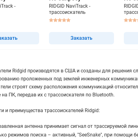
Track -
RIDGID NaviTrack -
RIDGID
трассоискатель
трасс
аказать
Заказать
атели Ridgid производятся в США и созданы для решения 
ованию проложенных под землей инженерных коммуникаций
тели строят схему расположения коммуникаций относител
 на ПК, передав их с трассоискателя по Bluetooth.
и и преимущества трассоискателей Ridgid:
равленная антенна принимает сигнал от трассируемой лин
ько режимов поиска – активный, "SeeSnake", при помощи б