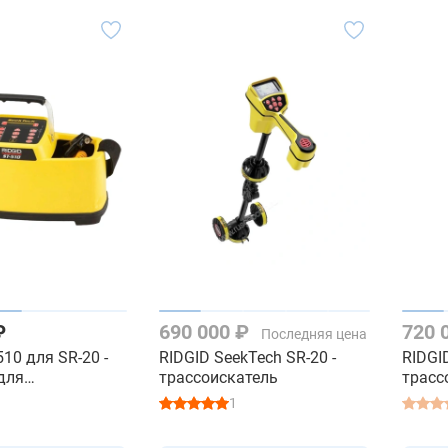
₽
690 000 ₽
720 
Последняя цена
510 для SR-20 -
RIDGID SeekTech SR-20 -
RIDGI
для
трассоискатель
трасс
ателя
1