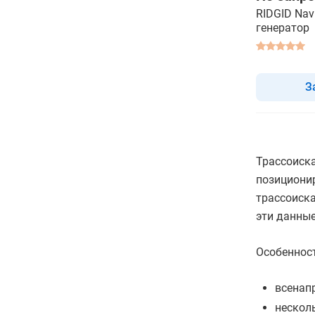
RIDGID Navi
генератор
З
Трассоиск
позиционир
трассоиска
эти данные
Особенност
всенап
нескол