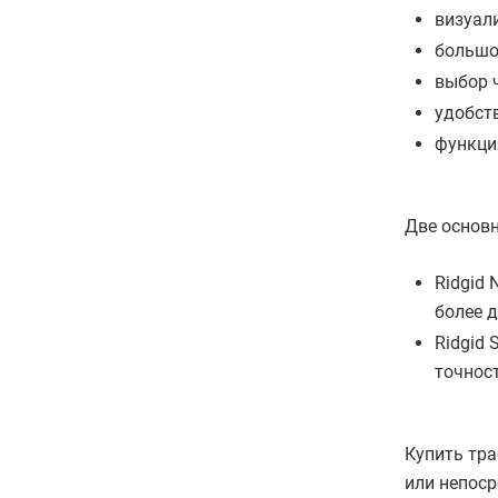
визуал
большо
выбор 
удобст
функци
Две основн
Ridgid
более д
Ridgid
точност
Купить тра
или непоср