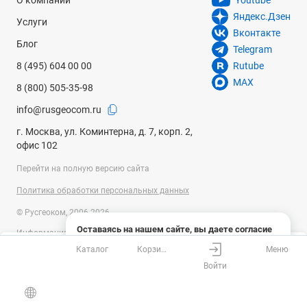
О компании
Youtube
Яндекс.Дзен
Услуги
Вконтакте
Блог
Telegram
8 (495) 604 00 00
Rutube
MAX
8 (800) 505-35-98
info@rusgeocom.ru
г. Москва, ул. Коминтерна, д. 7, корп. 2,
офис 102
Перейти на полную версию сайта
Политика обработки персональных данных
© Русгеоком, 2006-2026
Оставаясь на нашем сайте, вы даете согласие
Информация на сайте носит справочный характер и не является
на использование файлов cookies и сбор данных
публичной офертой, определяемой положениями Статьи 437
Каталог
Корзина
Меню
системами веб-аналитики
Ваш город
Москва?
Гражданского кодекса Российской Федерации. Технические
Войти
параметры (спецификация) и комплект поставки товара могут быть
Понятно
Узнать подробнее
изменены производителем без предварительного уведомления.
Все верно
Выбрать город
Уточняйте информацию у наших менеджеров.