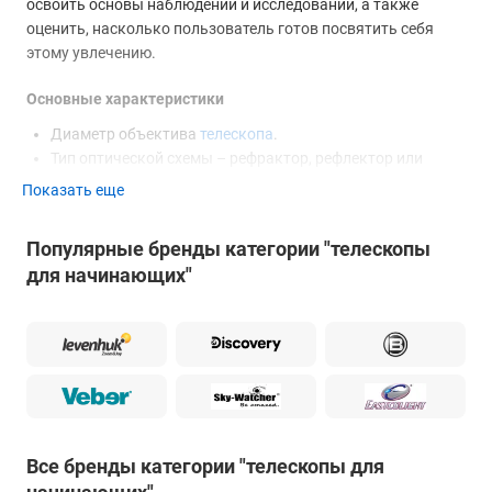
освоить основы наблюдений и исследований, а также
оценить, насколько пользователь готов посвятить себя
этому увлечению.
Основные характеристики
Диаметр объектива
телескопа
.
Тип оптической схемы – рефрактор, рефлектор или
катадиоптрик.
Показать еще
Увеличение – определяется параметрами объектива и
кратностью используемого окуляра.
Популярные бренды категории "телескопы
Тип штатива и монтировки.
для начинающих"
Вес и габариты комплекта.
Рекомендации по выбору
Обычно пользователь, только осваивающий тонкости
астрономических наблюдений, не готов вкладывать
значительные средства в инструментарий для хобби, но
желает получить максимум возможностей при разумном
уровне затрат. Однако у оптического оборудования
Все бренды категории "телескопы для
стоимость, как правило, характеризует возможности