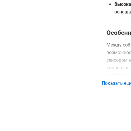
Высока
оснаща
Особенн
Между соб
возможнос
сенсором н
концентра
дополните
высокой д
Показать ещ
Преимущест
можно при
дисплеем 
графическо
документи