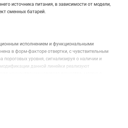
него источника питания, в зависимости от модели,
кт сменных батарей.
укционным исполнением и функциональными
ена в форм-факторе отвертки, с чувствительным
а пороговых уровня, сигнализируя о наличии и
е модификации данной линейки реализуют
еля концентрации целевого вещества, можно с
числовому значению, отображаемому на экране.
тчиком, закрепленный на корпусе прибора. Ему
тах. Первый прибор оборудуется монохромным ЖК-
 котором могут отображаться данные в
. Дополнительно старшее изделие реализует функцию
.