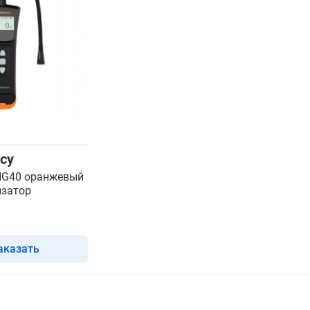
су
 NG40 оранжевый
изатор
аказать