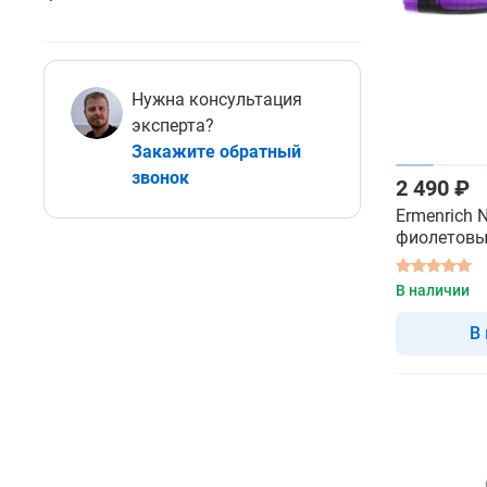
Нужна консультация
эксперта?
Закажите обратный
звонок
2 490 ₽
Ermenrich 
фиолетовы
газоанали
В наличии
В