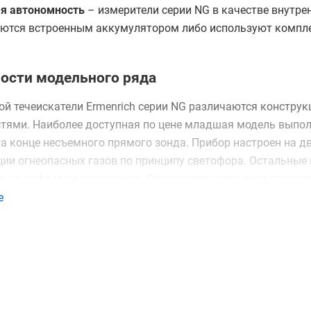
я автономность
– измерители серии NG в качестве внутрен
ются встроенным аккумулятором либо используют компле
ости модельного ряда
ой течеискатели Ermenrich серии NG различаются констр
тями. Наиболее доступная по цене младшая модель выполн
а конце несъемного прямого зонда. Прибор настроен на дв
ции огнеопасных газов по принципу светофора. Остальны
льно цифровую индикацию. Отслеживая изменение показат
остоверностью выявить источник утечки по наибольшему 
е
вом модификаций NG40 и NG50 является гибкий зонд с да
давать любую форму для замеров в труднодоступных мес
с цифровыми индикаторами, а второй цветным экраном, на
м виде, за счет чего обеспечивается лучшая наглядность
рования данных, для чего оснащается встроенной памятью