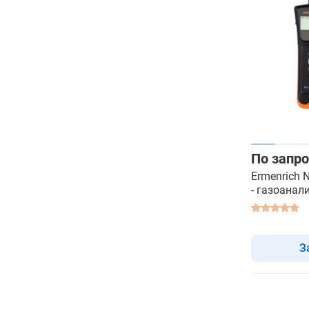
По запро
Ermenrich
- газоанал
З