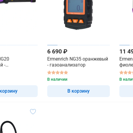
6 690 ₽
11 4
NG20
Ermenrich NG35 оранжевый
Ermen
й -
- газоанализатор
фиоле
затор
газоа
В наличии
В нали
 корзину
В корзину