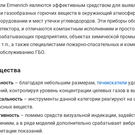
ели Ermenrich являются эффективным средством для выяв
и газообразных горючих веществ в окружающей атмосфере
орудовании и мест утечки углеводородов. Эти приборы о
етектора, и отличаются компактным исполнением и просто
ерабатывающих предприятиях, объектах химической пром
и т.п., а также специалистами пожарно-спасательных и ко
 обслуживанию ГБО.
щества
ьность
– благодаря небольшим размерам,
течеискатели
удо
ний, контролируя уровень концентрации целевых газов в в
сальность
– инструменты данной категории реагируют на 
асных веществ.
тивность
– помимо средств визуальной индикации, задейс
ением, а в ряде моделей дополнительно срабатывает вибр
ретации показаний.