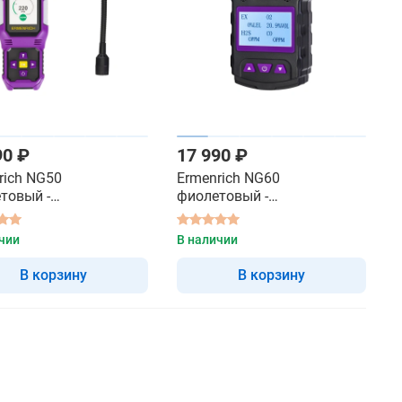
90 ₽
17 990 ₽
rich NG50
Ermenrich NG60
товый -
фиолетовый -
нализатор
газоанализатор
чии
В наличии
В корзину
В корзину