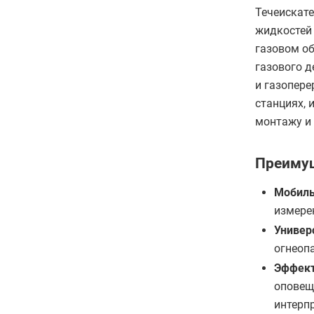
Течеискат
жидкостей 
газовом об
газового д
и газопер
станциях, 
монтажу и
Преиму
Мобил
измере
Универ
огнеоп
Эффек
оповещ
интерп