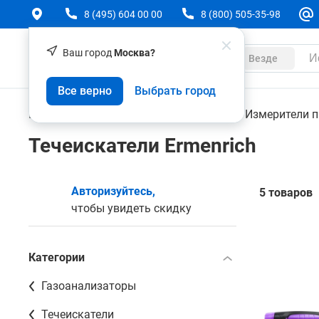
8 (495) 604 00 00
8 (800) 505-35-98
Ваш город
Москва?
Каталог
Везде
Все верно
Выбрать город
Контрольно-измерительные приборы
Измерители 
Течеискатели Ermenrich
Авторизуйтесь,
5 товаров
чтобы увидеть скидку
Категории
Газоанализаторы
Течеискатели