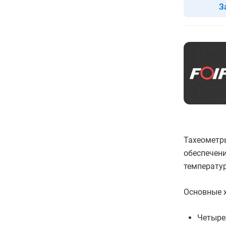
З
Тахеометр
обеспечени
температур
Основные х
Четыре