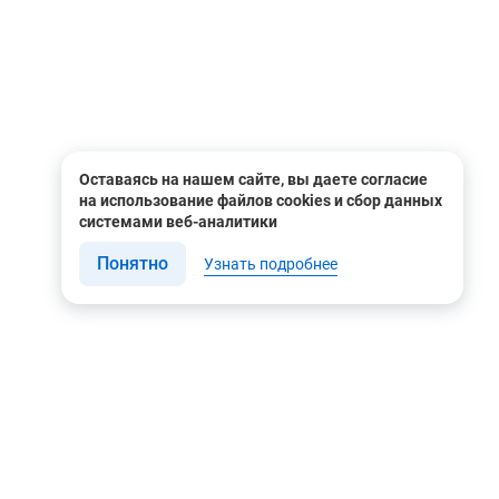
ра работы -20°С;
ра работы -20°С;
ра работы -20°С;
ра работы -20°С;
ература работы -30°С;
ература работы -30°С;
Оставаясь на нашем сайте, вы даете согласие
на использование файлов cookies и сбор данных
ература работы -30°С;
системами веб-аналитики
ература работы -30°С;
Понятно
Узнать подробнее
ацию специалистов по всем моделям данной серии вы
онсультантом в режиме он-лайн или используя форму
Связаться с нами
Мы в соцсетях
Контакты
Youtube
8 (495) 604 00 00
Яндекс.Дзен