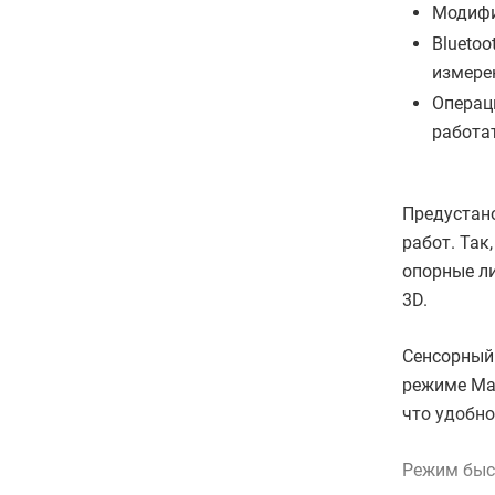
Модифик
Blueto
измере
Операц
работа
Предустан
работ. Та
опорные л
3D.
Сенсорный 
режиме Ma
что удобно
Режим быст