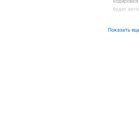
кодировки.
будет авто
Встроенная
Показать ещ
осуществля
форматах A
конвертир
Питание та
обеспечива
теплом мес
Корпус вып
устройство
В серии та
работы: