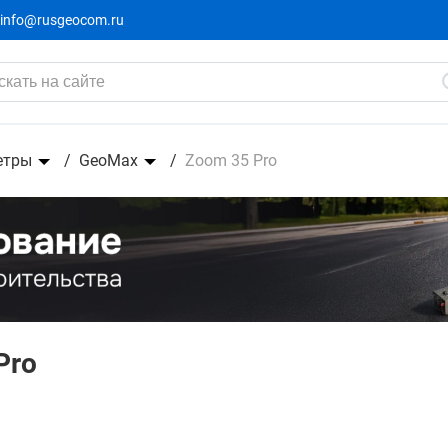
info@rusgeocom.ru
етры
GeoMax
Zoom 35 Pro
Pro