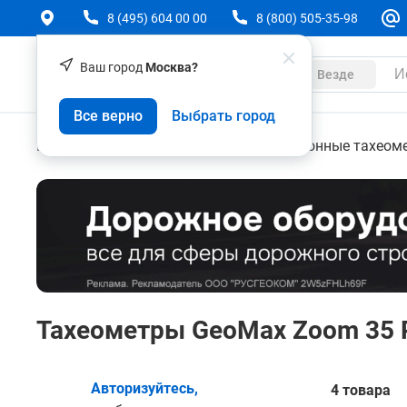
8 (495) 604 00 00
8 (800) 505-35-98
Ваш город
Москва?
Каталог
Везде
Все верно
Выбрать город
Геодезическое оборудование
Электронные тахеом
Тахеометры GeoMax Zoom 35 
Авторизуйтесь,
4 товара