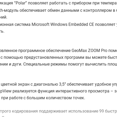
ация “Polar” позволяет работать с прибором при температ
oth-модуль обеспечивает обмен данными с контроллером в
ний.
ионная система Microsoft Windows Embedded CE позволяет
ть.
овленное программное обеспечение GeoMax ZOOM Pro помо
к, с помощью предустановленных программ вы можете быст
инии и дуги. Специальные режимы помогут вычислить площ
цветной экран с диагональю 3,5’’ обеспечивает удобное у
pView реализуется функция интерактивного просмотра – э
 при работе с большим количеством точек.
рого кодирования поддерживает использование 99 быстры