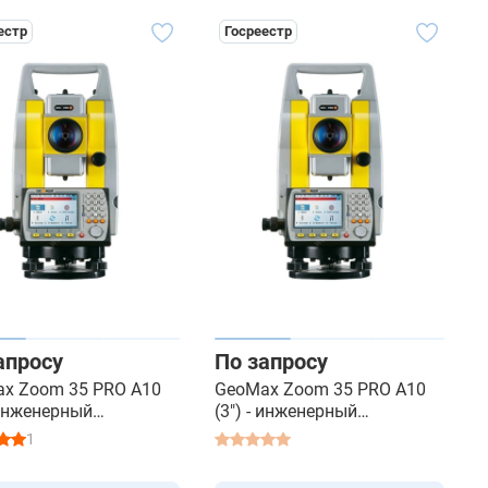
естр
Госреестр
апросу
По запросу
x Zoom 35 PRO A10
GeoMax Zoom 35 PRO A10
- инженерный
(3") - инженерный
метр
тахеометр
1