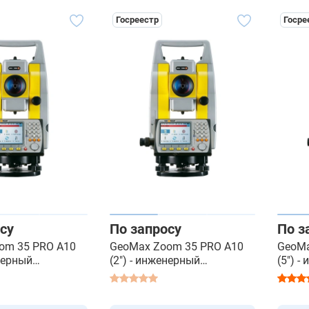
Госреестр
Госре
су
По запросу
По з
om 35 PRO A10
GeoMax Zoom 35 PRO A10
GeoMa
енерный
(2") - инженерный
(5") 
тахеометр
тахео