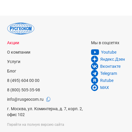
менее 12 мм.
Особенности маркировки
Цифровой индекс в наименовании конкретного
сверлильного станка Metabo серии MAG с сетевым
приводом соответствует максимально допустимому
Акции
Мы в соцсетях
диаметру кольцевого сверла. Модификации LTX
О компании
Youtube
оборудованы аккумуляторным питанием и могут
Яндекс.Дзен
использоваться полностью автономно, позволяя
Услуги
выполнять сверлильные работы в местах, где отсутствует
Вконтакте
Блог
возможность подключения к источникам переменного
Telegram
тока.
8 (495) 604 00 00
Rutube
MAX
8 (800) 505-35-98
Преимущества
info@rusgeocom.ru
Магнитная станина
с электрическим приводом с
мощной тягой дает возможность устанавливать
г. Москва, ул. Коминтерна, д. 7, корп. 2,
оборудование непосредственно в точке, где необходимо
офис 102
проделать отверстие, в том числе в горизонтальном
Перейти на полную версию сайта
положении, под наклоном или вверх патроном.