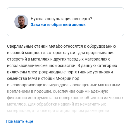
Нужна консультация эксперта?
Закажите обратный звонок
Сверлильные станки Metabo относятся к оборудованию
высокой мощности, которое служит для проделывания
отверстий в металлах и других твердых материалах с
использованием сменной оснастки. В данную категорию
включены электроприводные портативные установки
семейства MAG и стойки M-серии под
высокопроизводительную дрель, оснащенные магнитным
креплением в подошве, обеспечивающим надежную
фиксацию инструмента на поверхности объектов из черных
металлов. Для обработки изделий из немагнитных
материалов, а также при стационарном размещении
сверлильного станка
следует использовать
Показать еще
дополнительную крепежную плиту под основание,
изготовленную из низкоуглеродистой стали, толщиной не