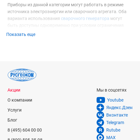
Приборы из данной категории могут работать в режиме
источника электроэнергии или сварочного агрегата. Оба
варианта использования
сварочного генератора
могут
быть доступны одновременно при условии ограничения
мощности нагрузки при питании потребителей переменного
Показать еще
тока на уровне не более 1.0 кВт.
Варианты применения
Автономные сварочные генераторы HUTER наиболее
востребованы в местах, где нет возможности
подключиться к стационарным энергосетям. Они
незаменимы на строительной площадке и в ходе ремонтно-
восстановительных работ в полевых условиях.
Акции
Мы в соцсетях
Использование таких устройств аварийными бригадами
О компании
Youtube
позволяет сократить общий перечень необходимого
Яндекс.Дзен
Услуги
оборудования, что способствует повышению мобильности.
Вконтакте
Блог
Telegram
Расшифровка наименования
8 (495) 604 00 00
Rutube
DY
– бензоэлектрический агрегат с 4-тактным
MAX