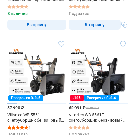
машина
самоходный
В наличии
Под заказ
В корзину
В корзину
Рассрочка 0-0-6
-10%
Рассрочка 0-0-6
57 990 ₽
62 991 ₽
69 990 ₽
Villartec WB 5561 -
Villartec WB 5561E -
снегоуборщик бензиновый
снегоуборщик бензиновый
самоходный
самоходный
1
Под заказ
Под заказ