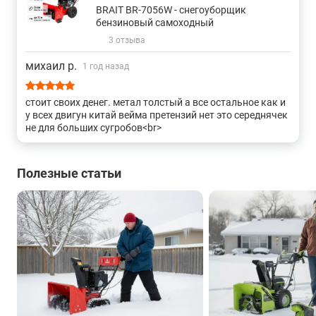
BRAIT BR-7056W - снегоуборщик
бензиновый самоходный
3 отзыва
михаил р.
1 год назад
стоит своих денег. метал толстый а все остальное как и
у всех двигун китай вейма претензий нет это середнячек
не для больших сугробов<br>
Полезные статьи