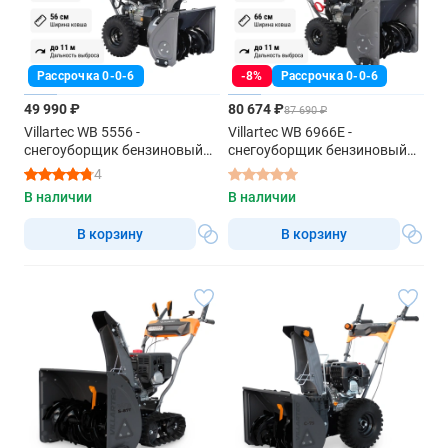
Рассрочка 0-0-6
-8%
Рассрочка 0-0-6
49 990 ₽
80 674 ₽
87 690 ₽
Villartec WB 5556 -
Villartec WB 6966E -
снегоуборщик бензиновый
снегоуборщик бензиновый
самоходный
самоходный
4
В наличии
В наличии
В корзину
В корзину