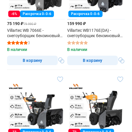
-6%
Рассрочка 0-0-6
Рассрочка 0-0-6
75 190 ₽
159 990 ₽
79 990 ₽
Villartec WB 7066E -
Villartec WB1176E(DA) -
снегоуборщик бензиновый
снегоуборщик бензиновый
самоходный
самоходный
3
В наличии
В наличии
В корзину
В корзину