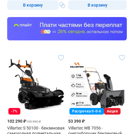
В корзину
В корзину
-7%
Рассрочка 0-0-6
Акция
102 290 ₽
53 390 ₽
109 990 ₽
Villartec S 50100 - бензиновая
Villartec WB 7056 -
самоходная подметальная
снегоуборщик бензиновый