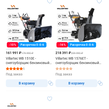
-10%
Рассрочка 0-0-6
-16%
Рассрочка 0-0-6
161 991 ₽
218 391 ₽
179 990 ₽
259 990 ₽
Villartec WB 1510E -
Villartec WB 1576ET -
снегоуборщик бензиновый
снегоуборщик бензиновый
самоходный
самоходный
6
Под заказ
Под заказ
В корзину
В корзину