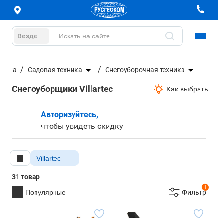
Везде
хника
Садовая техника
Снегоуборочная техника
Снегоуборщики Villartec
Как выбрать
Авторизуйтесь,
чтобы увидеть скидку
Villartec
31 товар
1
Популярные
Фильтр