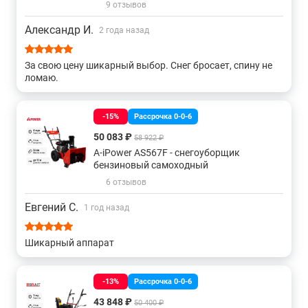
9 отзывов
исключения пробуксовки и поддерживают блокировку
дифференциала.
Александр И.
2 года назад
Купить снегоуборщики Виллартек, а также получить
консультацию специалистов об особенностях и
За свою цену шикарный выбор. Снег бросает, спину не
преимуществах данного изделия вы можете в нашем
ломаю.
магазине
, связавшись с нами по телефону или
непосредственно через сайт – с помощью формы обратной
-15%
Рассрочка 0-0-6
связи или воспользовавшись чатом с онлайн-
консультантом.
50 083 ₽
58 922 ₽
A-iPower AS567F - снегоуборщик
бензиновый самоходный
6 отзывов
Евгений С.
1 год назад
Шикарный аппарат
-13%
Рассрочка 0-0-6
43 848 ₽
50 400 ₽