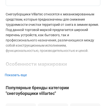
Снегоуборщики Villartec относятся к механизированным
средствам, которые предназначены для снижения
трудоемкости очистки территорий от снега в зимнее время.
Под данной торговой маркой предлагается широкий
перечень устройств, как бытового, так и
профессионального назначения, различающихся между
собой конструкционным исполнением,
функциональностью, производительностью и ценой.
Особенности маркировки
Под данным брендом выпускаются модели серии WA,
Показать еще
оборудованные электромоторами с питанием от
аккумулятора, и агрегаты линейки WB – с приводом от
Популярные бренды категории
карбюраторного двигателя, а также многофункциональные
"снегоуборщики villartec"
бензоприводные блоки SW, на которые может
устанавливаться сменный снегоуборочный узел.