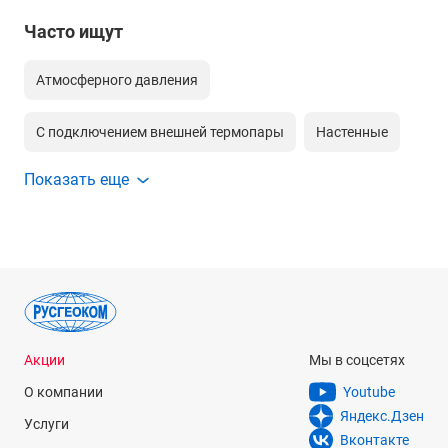
Часто ищут
Атмосферного давления
С подключением внешней термопары
Настенные
Показать еще
Погружные усиленные
Поверхностные высокоточные
Поверхностные
Воздушные
Акции
Мы в соцсетях
О компании
Youtube
Яндекс.Дзен
Услуги
Вконтакте