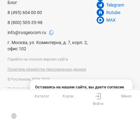
Блог
Telegram
8 (495) 604 00 00
Rutube
MAX
8 (800) 505-35-98
info@rusgeocom.ru
г. Москва, ул. Коминтерна, д. 7, корп. 2,
офис 102
Перейти на полную версию сайта
Политика обработки персональных данных
© Русгеоком, 2006-2026
Оставаясь на нашем сайте, вы даете согласие
Информация на сайте носит справочный характер и не является
на использование файлов cookies и сбор данных
публичной офертой, определяемой положениями Статьи 437
Каталог
Корзина
Меню
системами веб-аналитики
Ваш город
Москва?
Гражданского кодекса Российской Федерации. Технические
Войти
параметры (спецификация) и комплект поставки товара могут быть
Понятно
Узнать подробнее
изменены производителем без предварительного уведомления.
Все верно
Выбрать город
Уточняйте информацию у наших менеджеров.