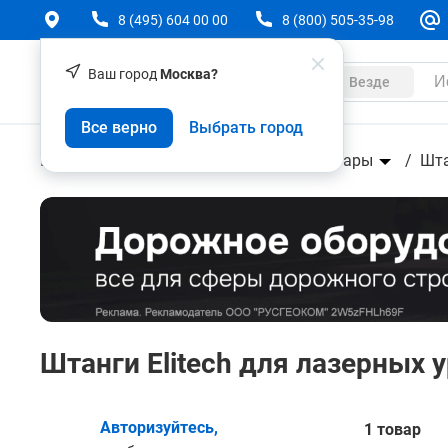
8 (495) 604 00 00
8 (800) 505-35-98
Ваш город
Москва?
Каталог
Везде
Все верно
Выбрать город
Геодезическое оборудование
Аксессуары
Шт
Штанги Elitech для лазерных 
Авторизуйтесь,
1 товар