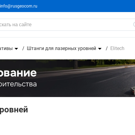
info@rusgeocom.ru
ативы
Штанги для лазерных уровней
Elitech
уровней