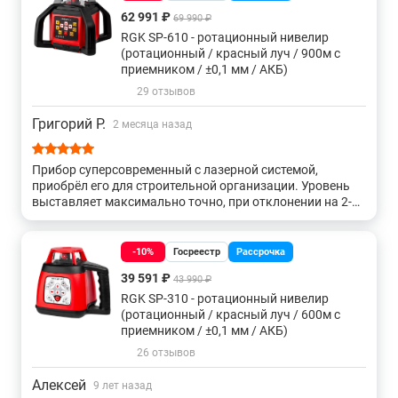
62 991 ₽
69 990 ₽
RGK SP-610 - ротационный нивелир
(ротационный / красный луч / 900м с
приемником / ±0,1 мм / АКБ)
29 отзывов
Григорий Р.
2 месяца назад
Прибор суперсовременный с лазерной системой,
приобрёл его для строительной организации. Уровень
выставляет максимально точно, при отклонении на 2-3°
издаёт сигнал. Разобраться с кнопками не сложно,
удобно управлять с пульта.
-10%
Госреестр
Рассрочка
39 591 ₽
43 990 ₽
RGK SP-310 - ротационный нивелир
(ротационный / красный луч / 600м с
приемником / ±0,1 мм / АКБ)
26 отзывов
Алексей
9 лет назад