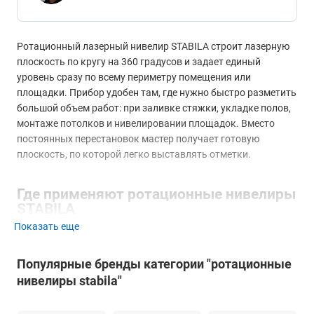
Ротационный лазерный нивелир STABILA строит лазерную
плоскость по кругу на 360 градусов и задает единый
уровень сразу по всему периметру помещения или
площадки. Прибор удобен там, где нужно быстро разметить
большой объем работ: при заливке стяжки, укладке полов,
монтаже потолков и нивелировании площадок. Вместо
постоянных перестановок мастер получает готовую
плоскость, по которой легко выставлять отметки.
Где применяют ротационные нивелиры
STABILA
Показать еще
Линейка рассчитана на разные условия. Есть модели для
дома, которые пригодятся на отделке и ремонте в
Популярные бренды категории "ротационные
помещении, и приборы для улицы, способные работать на
нивелиры stabila"
открытых объектах. Дальность с приёмником охватывает
диапазон от 100 до 800 метров, поэтому подобрать вариант