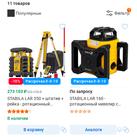
11 товаров
1
Популярные
Фильтр
-10%
Рассрочка 0-0-10
Рассрочка 0-0-10
273 103 ₽
По запросу
303 448 ₽
STABILA LAR 350 + штатив +
STABILA LAR 160 -
рейка - ротационный
ротационный нивелир с
нивелир с красным лучом
красным лучом
1
В наличии
В корзину
Аналоги