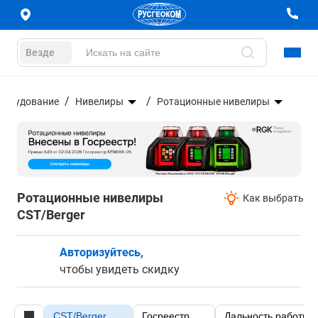
Везде
оборудование
Нивелиры
Ротационные нивелиры
Ротационные нивелиры
Как выбрать
CST/Berger
Авторизуйтесь,
чтобы увидеть скидку
CST/Berger
Госреестр
Дальность работы (