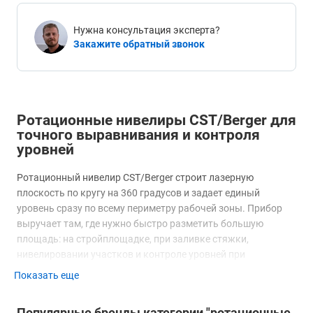
Нужна консультация эксперта?
Закажите обратный звонок
Ротационные нивелиры CST/Berger для
точного выравнивания и контроля
уровней
Ротационный нивелир CST/Berger строит лазерную
плоскость по кругу на 360 градусов и задает единый
уровень сразу по всему периметру рабочей зоны. Прибор
выручает там, где нужно быстро разметить большую
площадь: на стройплощадке, при заливке стяжки,
нивелировании участков и контроле уровней при
бетонировании. Вместо постоянных перестановок мастер
Показать еще
получает готовую плоскость, по которой удобно
выставлять отметки.
Популярные бренды категории "ротационные