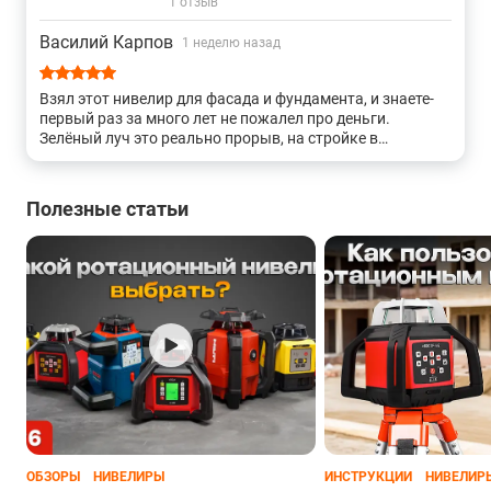
1 отзыв
Василий Карпов
1 неделю назад
Взял этот нивелир для фасада и фундамента, и знаете-
первый раз за много лет не пожалел про деньги.
Зелёный луч это реально прорыв, на стройке в
солнечный день всё видно как вечером, приёмник
вообще почти не использую. Точность меня удивила-0.3
мм на 10 метров, это я проверял, действительно бьёт
Полезные статьи
чётко. Корпус у него дубовый, я его пару раз ронял на
бетон — ни царапины, работает как новый. Батарея
удивила-заряжаю раз в 3-4 дня, хотя стройка идёт
каждый день. Единственное что - цена кусается, но
когда видишь результат, забываешь про деньги. Прибор
реально огонь, советую всем кто строит серьёзно.
ОБЗОРЫ
НИВЕЛИРЫ
ИНСТРУКЦИИ
НИВЕЛИР