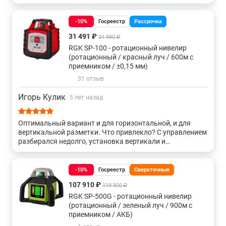
-10%
Госреестр
Рассрочка
31 491 ₽
34 990 ₽
RGK SP-100 - ротационный нивелир
(ротационный / красный луч / 600м с
приемником / ±0,15 мм)
31 отзыв
Игорь Кулик
5 лет назад
Оптимальный вариант и для горизонтальной, и для
вертикальной разметки. Что привлекло? С управлением
разбирался недолго, установка вертикали и
горизонтали в автоматическом режиме.
-10%
Госреестр
Сверхточные
107 910 ₽
119 900 ₽
RGK SP-500G - ротационный нивелир
(ротационный / зеленый луч / 900м с
приемником / АКБ)