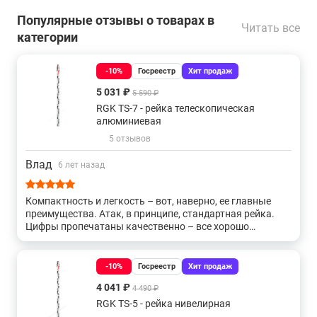
Популярные отзывы о товарах в
Читать все
категории
-10%
Госреестр
Хит продаж
5 031 ₽
5 590 ₽
RGK TS-7 - рейка телескопическая
алюминиевая
5 отзывов
Влад
6 лет назад
Компактность и легкость – вот, наверно, ее главные
преимущества. Атак, в принципе, стандартная рейка.
Цифры пропечатаны качественно – все хорошо
различимо
-10%
Госреестр
Хит продаж
4 041 ₽
4 490 ₽
RGK TS-5 - рейка нивелирная