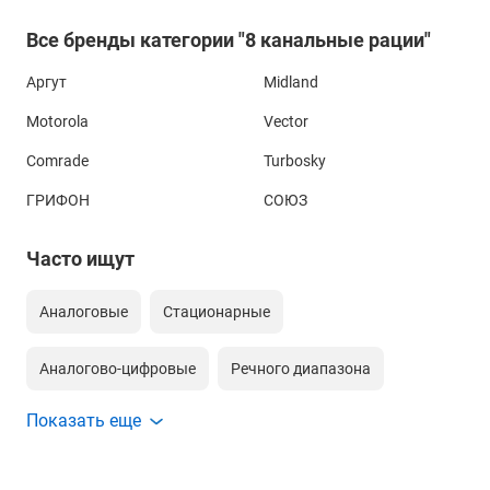
Все бренды категории "8 канальные рации"
Аргут
Midland
Motorola
Vector
Comrade
Turbosky
ГРИФОН
СОЮЗ
Часто ищут
Аналоговые
Стационарные
Аналогово-цифровые
Речного диапазона
Показать еще
16 канальные
Vhf диапазона
Pmr диапазона
Ldp диапазона
Pmr и ldp диапазонов