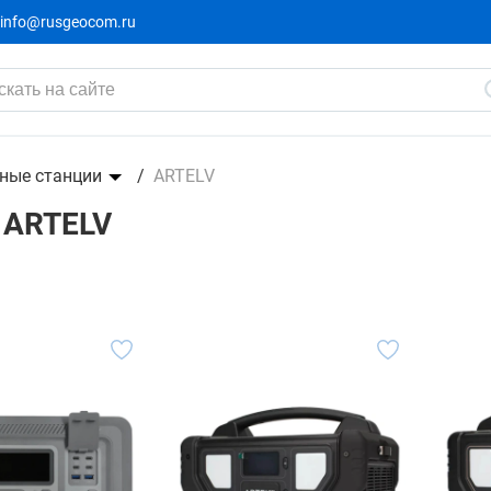
info@rusgeocom.ru
ные станции
ARTELV
 ARTELV