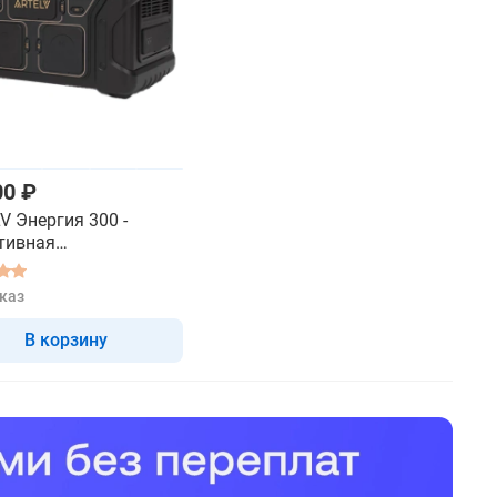
00 ₽
V Энергия 300 -
тивная
ростанция
каз
В корзину