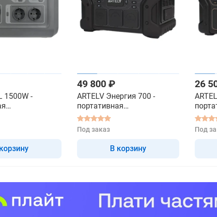
49 800 ₽
26 5
 1500W -
ARTELV Энергия 700 -
ARTEL
ая
портативная
порта
анция
электростанция
элект
Под заказ
Под за
 корзину
В корзину