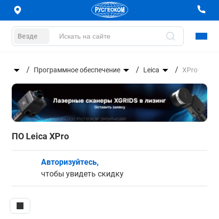
Везде
еры
Программное обеспечение
Leica
XPro
ПО Leica XPro
Авторизуйтесь,
чтобы увидеть скидку