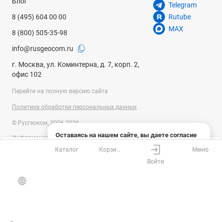
Блог
Telegram
8 (495) 604 00 00
Rutube
MAX
8 (800) 505-35-98
info@rusgeocom.ru
г. Москва, ул. Коминтерна, д. 7, корп. 2,
офис 102
Перейти на полную версию сайта
Политика обработки персональных данных
© Русгеоком, 2006-2026
Оставаясь на нашем сайте, вы даете согласие
Информация на сайте носит справочный характер и не является
на использование файлов cookies и сбор данных
публичной офертой, определяемой положениями Статьи 437
Каталог
Корзина
Меню
системами веб-аналитики
Ваш город
Москва?
Гражданского кодекса Российской Федерации. Технические
Войти
параметры (спецификация) и комплект поставки товара могут быть
Понятно
Узнать подробнее
изменены производителем без предварительного уведомления.
Все верно
Выбрать город
Уточняйте информацию у наших менеджеров.