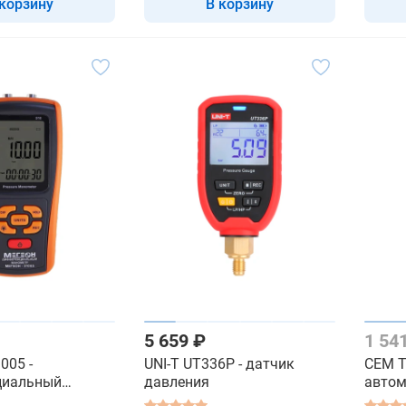
 корзину
В корзину
5 659 ₽
1 54
005 -
UNI-T UT336P - датчик
CEM T
циальный
давления
автом
мано