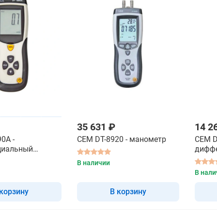
35 631 ₽
14 2
0А -
CEM DT-8920 - манометр
CEM D
циальный
дифф
манометр
цифро
В наличии
В нали
 корзину
В корзину