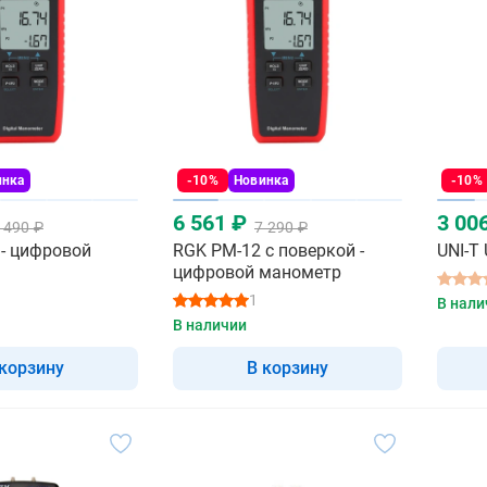
инка
-10%
Новинка
-10%
6 561 ₽
3 00
 490 ₽
7 290 ₽
- цифровой
RGK PM-12 с поверкой -
UNI-T
цифровой манометр
1
В нали
В наличии
 корзину
В корзину