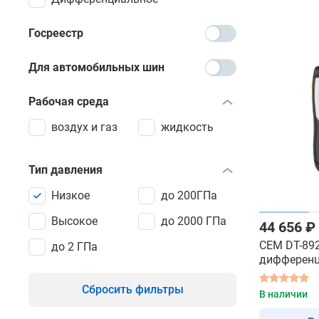
Госреестр
Для автомобильных шин
Рабочая среда
воздух и газ
жидкость
Тип давления
Низкое
до 200ГПа
Высокое
до 2000 ГПа
44 656 ₽
CEM DT-892
до 2 ГПа
дифферен
цифровой 
Сбросить фильтры
В наличии